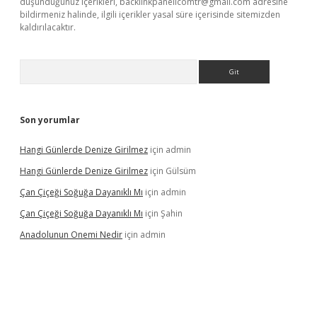
düşündüğünüz içerikleri,
backlinkpanelicomtr@gmail.com
adresine
bildirmeniz halinde, ilgili içerikler yasal süre içerisinde sitemizden
kaldırılacaktır.
Arama
Son yorumlar
Hangi Günlerde Denize Girilmez
için
admin
Hangi Günlerde Denize Girilmez
için
Gülsüm
Çan Çiçeği Soğuğa Dayanıklı Mı
için
admin
Çan Çiçeği Soğuğa Dayanıklı Mı
için
Şahin
Anadolunun Onemi Nedir
için
admin