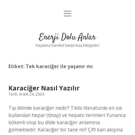
menüyü
Anasayfa
aç
Gizlilik Politikası
Enerji Dolu Anlar
Yasal Uyarı
Hayatına hareket katan kısa hikayeler!
Hakkımızda
Etiket:
Tek karaciğer ile yaşanır mı
Karaciğer Nasıl Yazılır
Tarih: Aralık 24, 2024
Tıp dilinde karaciğer nedir? Tıbbi literatürde en sık
kullanılan hepar (ἡπαρ) ve hepato terimleri Yunanca
kökenli olup bu dilde karaciğer anlamına
gelmektedir. Karaciğer bir tane mi? Çift kan akışına