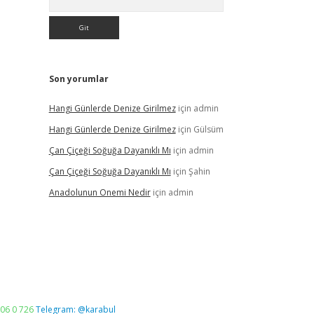
Son yorumlar
Hangi Günlerde Denize Girilmez
için
admin
Hangi Günlerde Denize Girilmez
için
Gülsüm
Çan Çiçeği Soğuğa Dayanıklı Mı
için
admin
Çan Çiçeği Soğuğa Dayanıklı Mı
için
Şahin
Anadolunun Onemi Nedir
için
admin
06 0 726
Telegram: @karabul