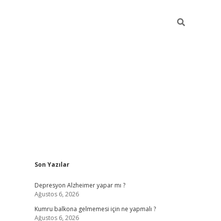
Sidebar
Son Yazılar
betexper giriş
Depresyon Alzheimer yapar mı ?
Ağustos 6, 2026
Kumru balkona gelmemesi için ne yapmalı ?
Ağustos 6, 2026