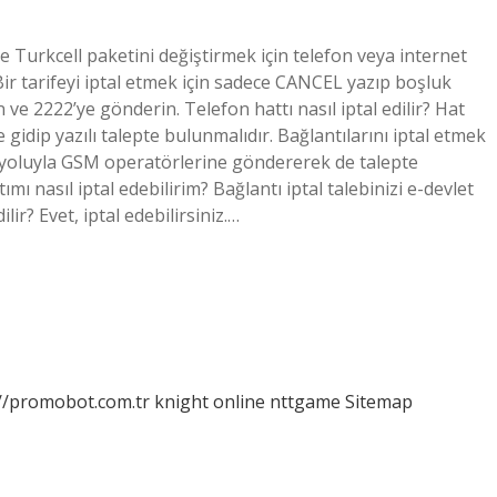
e ve Turkcell paketini değiştirmek için telefon veya internet
Bir tarifeyi iptal etmek için sadece CANCEL yazıp boşluk
n ve 2222’ye gönderin. Telefon hattı nasıl iptal edilir? Hat
 gidip yazılı talepte bulunmalıdır. Bağlantılarını iptal etmek
aks yoluyla GSM operatörlerine göndererek de talepte
tımı nasıl iptal edebilirim? Bağlantı iptal talebinizi e-devlet
ilir? Evet, iptal edebilirsiniz.…
://promobot.com.tr
knight online
nttgame
Sitemap