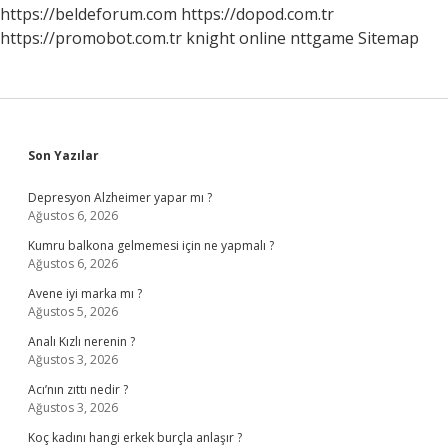
Mu
https://beldeforum.com
https://dopod.com.tr
https://promobot.com.tr
knight online
nttgame
Sitemap
Sidebar
Son Yazılar
Depresyon Alzheimer yapar mı ?
Ağustos 6, 2026
Kumru balkona gelmemesi için ne yapmalı ?
Ağustos 6, 2026
Avene iyi marka mı ?
Ağustos 5, 2026
Analı Kızlı nerenin ?
Ağustos 3, 2026
Acı’nın zıttı nedir ?
Ağustos 3, 2026
Koç kadını hangi erkek burçla anlaşır ?