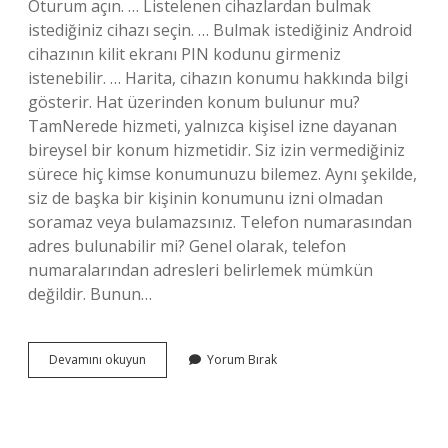
Oturum açın. … Listelenen cihazlardan bulmak
istediğiniz cihazı seçin. … Bulmak istediğiniz Android
cihazının kilit ekranı PIN kodunu girmeniz
istenebilir. … Harita, cihazın konumu hakkında bilgi
gösterir. Hat üzerinden konum bulunur mu?
TamNerede hizmeti, yalnızca kişisel izne dayanan
bireysel bir konum hizmetidir. Siz izin vermediğiniz
sürece hiç kimse konumunuzu bilemez. Aynı şekilde,
siz de başka bir kişinin konumunu izni olmadan
soramaz veya bulamazsınız. Telefon numarasından
adres bulunabilir mi? Genel olarak, telefon
numaralarından adresleri belirlemek mümkün
değildir. Bunun…
Telefon
Devamını okuyun
Yorum Bırak
Numarası
Ile
Konum
Bulunur