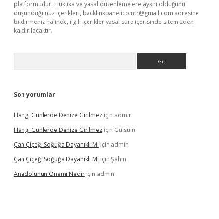
platformudur. Hukuka ve yasal düzenlemelere aykırı olduğunu
düşündüğünüz içerikleri,
backlinkpanelicomtr@gmail.com
adresine
bildirmeniz halinde, ilgili içerikler yasal süre içerisinde sitemizden
kaldırılacaktır.
Arama
Son yorumlar
Hangi Günlerde Denize Girilmez
için
admin
Hangi Günlerde Denize Girilmez
için
Gülsüm
Çan Çiçeği Soğuğa Dayanıklı Mı
için
admin
Çan Çiçeği Soğuğa Dayanıklı Mı
için
Şahin
Anadolunun Onemi Nedir
için
admin