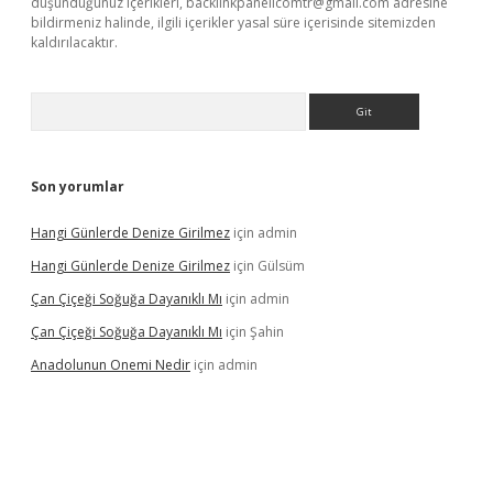
düşündüğünüz içerikleri,
backlinkpanelicomtr@gmail.com
adresine
bildirmeniz halinde, ilgili içerikler yasal süre içerisinde sitemizden
kaldırılacaktır.
Arama
Son yorumlar
Hangi Günlerde Denize Girilmez
için
admin
Hangi Günlerde Denize Girilmez
için
Gülsüm
Çan Çiçeği Soğuğa Dayanıklı Mı
için
admin
Çan Çiçeği Soğuğa Dayanıklı Mı
için
Şahin
Anadolunun Onemi Nedir
için
admin