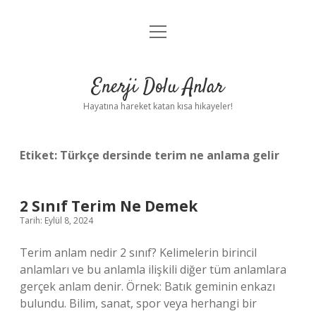
menüyü
Anasayfa
aç
Gizlilik Politikası
Enerji Dolu Anlar
Yasal Uyarı
Hayatına hareket katan kısa hikayeler!
Hakkımızda
Etiket:
Türkçe dersinde terim ne anlama gelir
2 Sınıf Terim Ne Demek
Tarih: Eylül 8, 2024
Terim anlam nedir 2 sınıf? Kelimelerin birincil
anlamları ve bu anlamla ilişkili diğer tüm anlamlara
gerçek anlam denir. Örnek: Batık geminin enkazı
bulundu. Bilim, sanat, spor veya herhangi bir