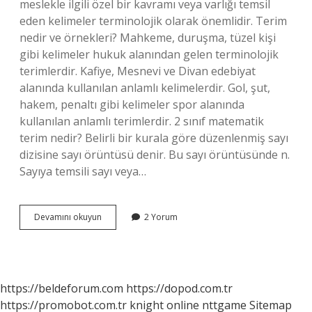
meslekle ilgili özel bir kavramı veya varlığı temsil
eden kelimeler terminolojik olarak önemlidir. Terim
nedir ve örnekleri? Mahkeme, duruşma, tüzel kişi
gibi kelimeler hukuk alanından gelen terminolojik
terimlerdir. Kafiye, Mesnevi ve Divan edebiyat
alanında kullanılan anlamlı kelimelerdir. Gol, şut,
hakem, penaltı gibi kelimeler spor alanında
kullanılan anlamlı terimlerdir. 2 sınıf matematik
terim nedir? Belirli bir kurala göre düzenlenmiş sayı
dizisine sayı örüntüsü denir. Bu sayı örüntüsünde n.
Sayıya temsili sayı veya…
2
Devamını okuyun
2 Yorum
Sınıf
Terim
Ne
Demek
https://beldeforum.com
https://dopod.com.tr
https://promobot.com.tr
knight online
nttgame
Sitemap