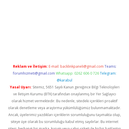
riş
Reklam ve İletişim:
E-mail:
backlinkpaneli@gmail.com
Teams:
forumhizmeti@gmail.com
Whatsapp: 0262 606 0 726
Telegram:
@karabul
Yasal Uyarı:
Sitemiz, 5651 Sayılı Kanun gereğince Bilgi Teknolojileri
ve İletişim Kurumu (BTK) tarafından onaylanmış bir Yer Sağlayıcı
olarak hizmet vermektedir. Bu nedenle, sitedeki içerikleri proaktif
olarak denetleme veya araştırma yükümlülüğümüz bulunmamaktadır.
Ancak, üyelerimiz yazdıkları içeriklerin sorumluluğunu taşımakta olup,
siteye üye olarak bu sorumluluğu kabul etmiş sayılırlar. Bu internet
sitesi, herhangi bir marka, kurum veya şahıs şirketi ile hiçbir bağlantısı