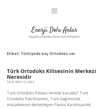
menüyü
Anasayfa
aç
Gizlilik Politikası
Enerji Dolu Anlar
Yasal Uyarı
Hayatına hareket katan kısa hikayeler!
Hakkımızda
Etiket:
Türkiyede kaç Ortodoks var
Türk Ortodoks Kilisesinin Merkezi
Neresidir
Tarih: Ekim 15, 2024
Türk Ortodoks Kilisesi nerede kuruldu? Türk
Ortodoks Patrikhanesi, Türk bağımsızlık
mücadelesini destekleyen Pavlos Karahisaridis