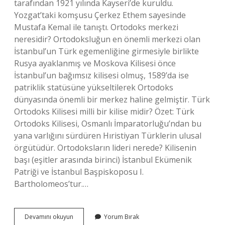
tarafından 1921 yılında Kayseri’de kuruldu.
Yozgat’taki komşusu Çerkez Ethem sayesinde
Mustafa Kemal ile tanıştı. Ortodoks merkezi
neresidir? Ortodoksluğun en önemli merkezi olan
İstanbul’un Türk egemenliğine girmesiyle birlikte
Rusya ayaklanmış ve Moskova Kilisesi önce
İstanbul’un bağımsız kilisesi olmuş, 1589’da ise
patriklik statüsüne yükseltilerek Ortodoks
dünyasında önemli bir merkez haline gelmiştir. Türk
Ortodoks Kilisesi milli bir kilise midir? Özet: Türk
Ortodoks Kilisesi, Osmanlı İmparatorluğu’ndan bu
yana varlığını sürdüren Hıristiyan Türklerin ulusal
örgütüdür. Ortodoksların lideri nerede? Kilisenin
başı (eşitler arasında birinci) İstanbul Ekümenik
Patriği ve İstanbul Başpiskoposu I.
Bartholomeos’tur.…
Türk
Devamını okuyun
Yorum Bırak