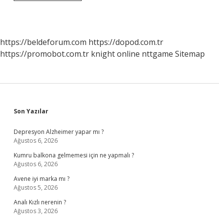
Ortodoks
Kilisesinin
Merkezi
Neresidir
https://beldeforum.com
https://dopod.com.tr
https://promobot.com.tr
knight online
nttgame
Sitemap
Sidebar
Son Yazılar
Depresyon Alzheimer yapar mı ?
Ağustos 6, 2026
Kumru balkona gelmemesi için ne yapmalı ?
Ağustos 6, 2026
Avene iyi marka mı ?
Ağustos 5, 2026
Analı Kızlı nerenin ?
Ağustos 3, 2026