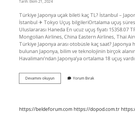
Tarih: Ekim 21, 2024
Türkiye Japonya uçak bileti kaç TL? İstanbul – Japo
İstanbul ✈ Tokyo Uçuş bilgileriOrtalama uçuş süres
Uluslararası Haneda En ucuz uçuş fiyatı 15358.07 TR
Mongolian Airlines, China Eastern Airlines, Thai Ai
Türkiye Japonya arası otobüsle kaç saat? Japonya 
bulunan Japonya, bilim ve teknolojinin birçok alanın
Havalimanı’ndan Japonya’ya ortalama 18 uçuş vardır
Türkiyeden
Devamını okuyun
Yorum Bırak
Japonya
Uçak
Bileti
Kaç
Tl
https://beldeforum.com
https://dopod.com.tr
https