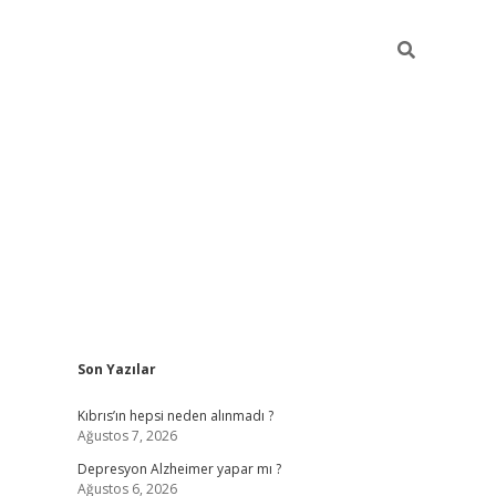
Sidebar
Son Yazılar
betexper giriş
Kıbrıs’ın hepsi neden alınmadı ?
Ağustos 7, 2026
Depresyon Alzheimer yapar mı ?
Ağustos 6, 2026