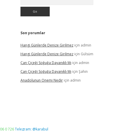
Son yorumlar
Hangi Günlerde Denize Girilmez
için
admin
Hangi Günlerde Denize Girilmez
için
Gülsüm
Çan Çiçeği Soğuğa Dayanıklı Mı
için
admin
Çan Çiçeği Soğuğa Dayanıklı Mı
için
Şahin
Anadolunun Onemi Nedir
için
admin
06 0 726
Telegram: @karabul