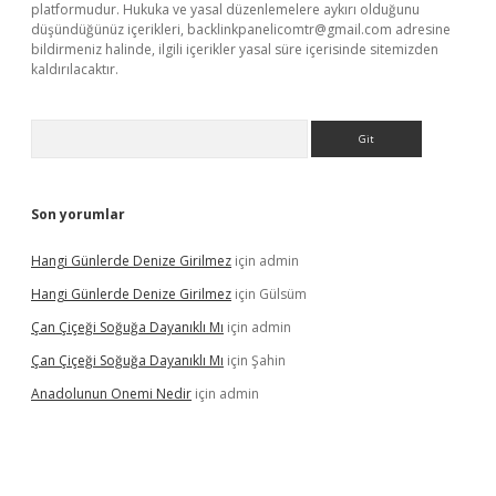
platformudur. Hukuka ve yasal düzenlemelere aykırı olduğunu
düşündüğünüz içerikleri,
backlinkpanelicomtr@gmail.com
adresine
bildirmeniz halinde, ilgili içerikler yasal süre içerisinde sitemizden
kaldırılacaktır.
Arama
Son yorumlar
Hangi Günlerde Denize Girilmez
için
admin
Hangi Günlerde Denize Girilmez
için
Gülsüm
Çan Çiçeği Soğuğa Dayanıklı Mı
için
admin
Çan Çiçeği Soğuğa Dayanıklı Mı
için
Şahin
Anadolunun Onemi Nedir
için
admin