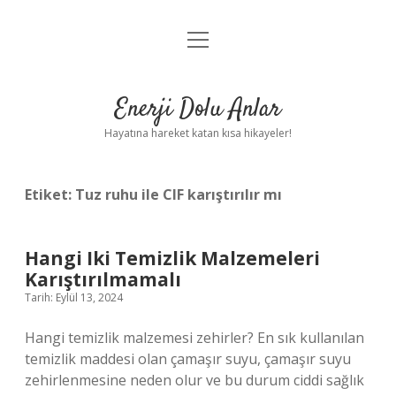
menüyü
Anasayfa
aç
Gizlilik Politikası
Enerji Dolu Anlar
Yasal Uyarı
Hayatına hareket katan kısa hikayeler!
Hakkımızda
Etiket:
Tuz ruhu ile CIF karıştırılır mı
Hangi Iki Temizlik Malzemeleri
Karıştırılmamalı
Tarih: Eylül 13, 2024
Hangi temizlik malzemesi zehirler? En sık kullanılan
temizlik maddesi olan çamaşır suyu, çamaşır suyu
zehirlenmesine neden olur ve bu durum ciddi sağlık