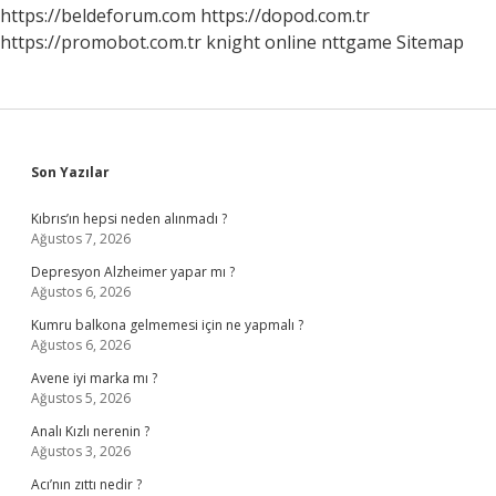
https://beldeforum.com
https://dopod.com.tr
https://promobot.com.tr
knight online
nttgame
Sitemap
Sidebar
Son Yazılar
Kıbrıs’ın hepsi neden alınmadı ?
Ağustos 7, 2026
Depresyon Alzheimer yapar mı ?
Ağustos 6, 2026
Kumru balkona gelmemesi için ne yapmalı ?
Ağustos 6, 2026
Avene iyi marka mı ?
Ağustos 5, 2026
Analı Kızlı nerenin ?
Ağustos 3, 2026
Acı’nın zıttı nedir ?