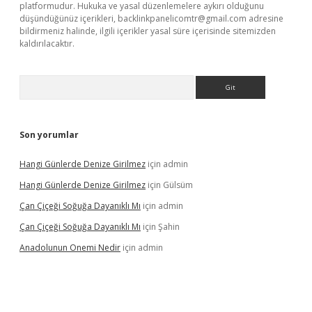
platformudur. Hukuka ve yasal düzenlemelere aykırı olduğunu
düşündüğünüz içerikleri,
backlinkpanelicomtr@gmail.com
adresine
bildirmeniz halinde, ilgili içerikler yasal süre içerisinde sitemizden
kaldırılacaktır.
Arama
Son yorumlar
Hangi Günlerde Denize Girilmez
için
admin
Hangi Günlerde Denize Girilmez
için
Gülsüm
Çan Çiçeği Soğuğa Dayanıklı Mı
için
admin
Çan Çiçeği Soğuğa Dayanıklı Mı
için
Şahin
Anadolunun Onemi Nedir
için
admin