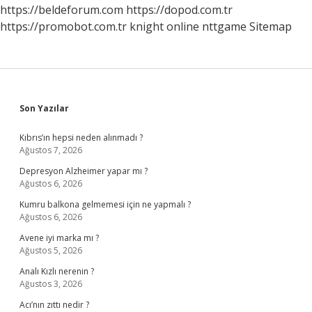
https://beldeforum.com
https://dopod.com.tr
https://promobot.com.tr
knight online
nttgame
Sitemap
Sidebar
Son Yazılar
Kıbrıs’ın hepsi neden alınmadı ?
Ağustos 7, 2026
Depresyon Alzheimer yapar mı ?
Ağustos 6, 2026
Kumru balkona gelmemesi için ne yapmalı ?
Ağustos 6, 2026
Avene iyi marka mı ?
Ağustos 5, 2026
Analı Kızlı nerenin ?
Ağustos 3, 2026
Acı’nın zıttı nedir ?