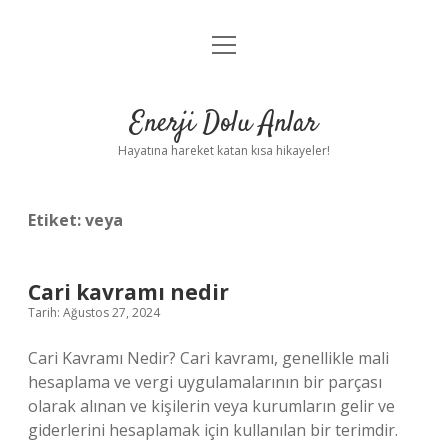
menüyü
Anasayfa
aç
Gizlilik Politikası
Enerji Dolu Anlar
Yasal Uyarı
Hayatına hareket katan kısa hikayeler!
Hakkımızda
Etiket:
veya
Cari kavramı nedir
Tarih: Ağustos 27, 2024
Cari Kavramı Nedir? Cari kavramı, genellikle mali
hesaplama ve vergi uygulamalarının bir parçası
olarak alınan ve kişilerin veya kurumların gelir ve
giderlerini hesaplamak için kullanılan bir terimdir.