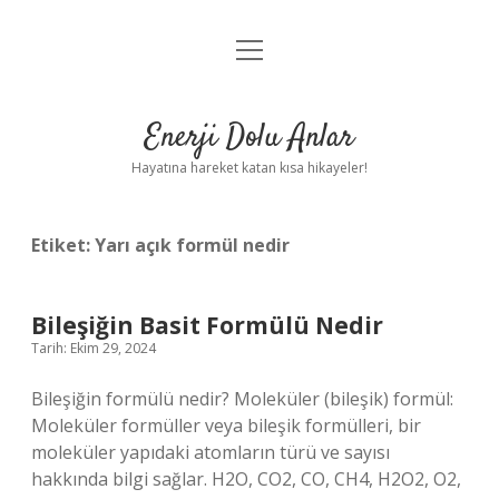
menüyü
Anasayfa
aç
Gizlilik Politikası
Enerji Dolu Anlar
Yasal Uyarı
Hayatına hareket katan kısa hikayeler!
Hakkımızda
Etiket:
Yarı açık formül nedir
Bileşiğin Basit Formülü Nedir
Tarih: Ekim 29, 2024
Bileşiğin formülü nedir? Moleküler (bileşik) formül:
Moleküler formüller veya bileşik formülleri, bir
moleküler yapıdaki atomların türü ve sayısı
hakkında bilgi sağlar. H2O, CO2, CO, CH4, H2O2, O2,