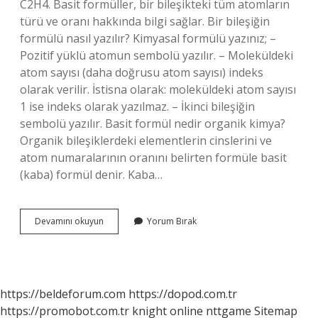
C2H4. Basit formüller, bir bileşikteki tüm atomların
türü ve oranı hakkında bilgi sağlar. Bir bileşiğin
formülü nasıl yazılır? Kimyasal formülü yazınız; –
Pozitif yüklü atomun sembolü yazılır. – Moleküldeki
atom sayısı (daha doğrusu atom sayısı) indeks
olarak verilir. İstisna olarak: moleküldeki atom sayısı
1 ise indeks olarak yazılmaz. – İkinci bileşiğin
sembolü yazılır. Basit formül nedir organik kimya?
Organik bileşiklerdeki elementlerin cinslerini ve
atom numaralarının oranını belirten formüle basit
(kaba) formül denir. Kaba…
Bileşiğin
Devamını okuyun
Yorum Bırak
Basit
Formülü
Nedir
https://beldeforum.com
https://dopod.com.tr
https://promobot.com.tr
knight online
nttgame
Sitemap