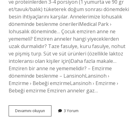
ve proteinlerden 3-4 porsiyon (1 yumurta ve 90 gr
et/tavuk/balık) tüketerek doğum sonrası dönemdeki
besin ihtiyaçlarını karşılar. Annelerimize lohusalık
döneminde beslenme önerileriMedical Park ›
lohusalık döneminde… Çocuk emziren anne ne
yememeli? Emziren anneler hangi yiyeceklerden
uzak durmalıdır? Taze fasulye, kuru fasulye, nohut
ve pişmiş turp. Süt ve süt ürünleri (özellikle laktoz
intoleransı olan kişiler için)Daha fazla makale…
Emziren bir anne ne yememelidir? – Emzirme
döneminde beslenme – LansinohLansinoh ›
Emzirme › Bebeği emzirmeLansinoh › Emzirme ›
Bebeği emzirme Emziren anneler gaz…
Bebek
Devamını okuyun
3 Yorum
Emziren
Anne
Ne
Yemeli