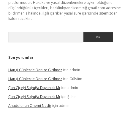
platformudur. Hukuka ve yasal düzenlemelere aykırı olduğunu
düşündüğünüz içerikleri,
backlinkpanelicomtr@gmail.com
adresine
bildirmeniz halinde, ilgili içerikler yasal süre içerisinde sitemizden
kaldırılacaktır.
Arama
Son yorumlar
Hangi Günlerde Denize Girilmez
için
admin
Hangi Günlerde Denize Girilmez
için
Gülsüm
Çan Çiçeği Soğuğa Dayanıklı Mı
için
admin
Çan Çiçeği Soğuğa Dayanıklı Mı
için
Şahin
Anadolunun Onemi Nedir
için
admin