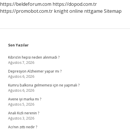
https://beldeforum.com
https://dopod.com.tr
https://promobot.com.tr
knight online
nttgame
Sitemap
Sidebar
Son Yazılar
Kıbrıs’ın hepsi neden alınmadı ?
Ağustos 7, 2026
Depresyon Alzheimer yapar mı ?
Ağustos 6, 2026
Kumru balkona gelmemesi için ne yapmalı ?
Ağustos 6, 2026
Avene iyi marka mı ?
Ağustos 5, 2026
Analı Kızlı nerenin ?
Ağustos 3, 2026
Acı’nın zıttı nedir ?