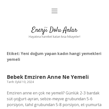
menüyü
Anasayfa
aç
Gizlilik Politikası
Enerji Dolu Anlar
Yasal Uyarı
Hayatına hareket katan kısa hikayeler!
Hakkımızda
Etiket:
Yeni doğum yapan kadın hangi yemekleri
yemeli
Bebek Emziren Anne Ne Yemeli
Tarih: Eylül 10, 2024
Emziren anne en çok ne yemeli? Günlük 2-3 bardak
süt-yoğurt-ayran, sebze-meyve grubundan 5-6
porsiyon, tahıl grubundan 5-8 porsiyon, et-yumurta