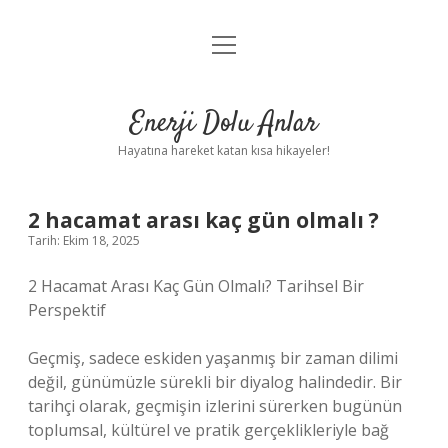
menüyü
Anasayfa
aç
Gizlilik Politikası
Enerji Dolu Anlar
Yasal Uyarı
Hayatına hareket katan kısa hikayeler!
Hakkımızda
2 hacamat arası kaç gün olmalı ?
Tarih: Ekim 18, 2025
2 Hacamat Arası Kaç Gün Olmalı? Tarihsel Bir
Perspektif
Geçmiş, sadece eskiden yaşanmış bir zaman dilimi
değil, günümüzle sürekli bir diyalog halindedir. Bir
tarihçi olarak, geçmişin izlerini sürerken bugünün
toplumsal, kültürel ve pratik gerçeklikleriyle bağ