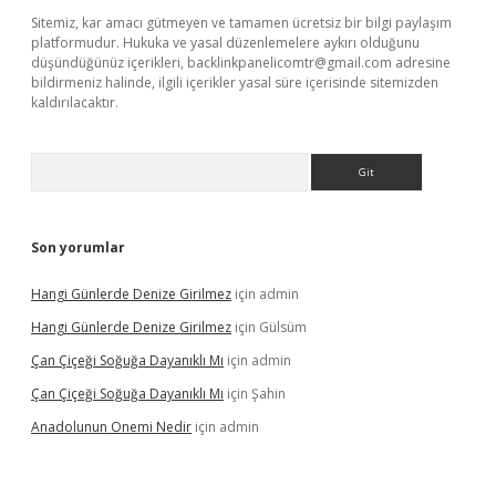
Sitemiz, kar amacı gütmeyen ve tamamen ücretsiz bir bilgi paylaşım
platformudur. Hukuka ve yasal düzenlemelere aykırı olduğunu
düşündüğünüz içerikleri,
backlinkpanelicomtr@gmail.com
adresine
bildirmeniz halinde, ilgili içerikler yasal süre içerisinde sitemizden
kaldırılacaktır.
Arama
Son yorumlar
Hangi Günlerde Denize Girilmez
için
admin
Hangi Günlerde Denize Girilmez
için
Gülsüm
Çan Çiçeği Soğuğa Dayanıklı Mı
için
admin
Çan Çiçeği Soğuğa Dayanıklı Mı
için
Şahin
Anadolunun Onemi Nedir
için
admin