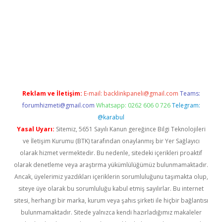
betexper giriş
Reklam ve İletişim:
E-mail:
backlinkpaneli@gmail.com
Teams:
forumhizmeti@gmail.com
Whatsapp: 0262 606 0 726
Telegram:
@karabul
Yasal Uyarı:
Sitemiz, 5651 Sayılı Kanun gereğince Bilgi Teknolojileri
ve İletişim Kurumu (BTK) tarafından onaylanmış bir Yer Sağlayıcı
olarak hizmet vermektedir. Bu nedenle, sitedeki içerikleri proaktif
olarak denetleme veya araştırma yükümlülüğümüz bulunmamaktadır.
Ancak, üyelerimiz yazdıkları içeriklerin sorumluluğunu taşımakta olup,
siteye üye olarak bu sorumluluğu kabul etmiş sayılırlar. Bu internet
sitesi, herhangi bir marka, kurum veya şahıs şirketi ile hiçbir bağlantısı
bulunmamaktadır. Sitede yalnızca kendi hazırladığımız makaleler