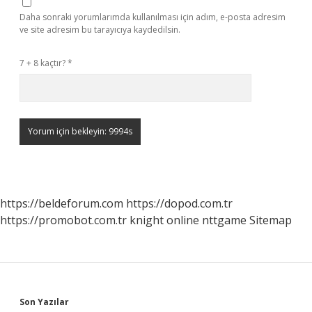
Daha sonraki yorumlarımda kullanılması için adım, e-posta adresim
ve site adresim bu tarayıcıya kaydedilsin.
7 + 8 kaçtır?
*
https://beldeforum.com
https://dopod.com.tr
https://promobot.com.tr
knight online
nttgame
Sitemap
Sidebar
Son Yazılar