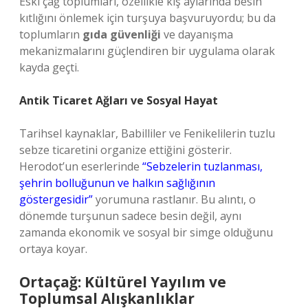
Eski çağ toplumları, özellikle kış aylarında besin
kıtlığını önlemek için turşuya başvuruyordu; bu da
toplumların
gıda güvenliği
ve dayanışma
mekanizmalarını güçlendiren bir uygulama olarak
kayda geçti.
Antik Ticaret Ağları ve Sosyal Hayat
Tarihsel kaynaklar, Babilliler ve Fenikelilerin tuzlu
sebze ticaretini organize ettiğini gösterir.
Herodot’un eserlerinde
“Sebzelerin tuzlanması,
şehrin bolluğunun ve halkın sağlığının
göstergesidir”
yorumuna rastlanır. Bu alıntı, o
dönemde turşunun sadece besin değil, aynı
zamanda ekonomik ve sosyal bir simge olduğunu
ortaya koyar.
Ortaçağ: Kültürel Yayılım ve
Toplumsal Alışkanlıklar