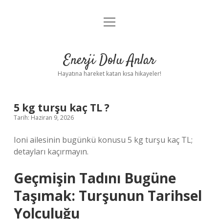
menüyü
Anasayfa
aç
Gizlilik Politikası
Enerji Dolu Anlar
Yasal Uyarı
Hayatına hareket katan kısa hikayeler!
Hakkımızda
5 kg turşu kaç TL ?
Tarih: Haziran 9, 2026
Ioni ailesinin bugünkü konusu 5 kg turşu kaç TL;
detayları kaçırmayın.
Geçmişin Tadını Bugüne
Taşımak: Turşunun Tarihsel
Yolculuğu