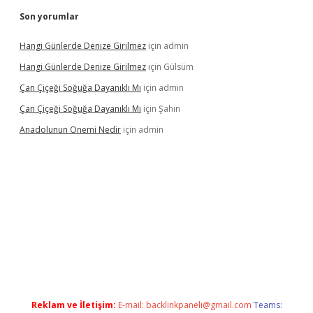
Son yorumlar
Hangi Günlerde Denize Girilmez
için
admin
Hangi Günlerde Denize Girilmez
için
Gülsüm
Çan Çiçeği Soğuğa Dayanıklı Mı
için
admin
Çan Çiçeği Soğuğa Dayanıklı Mı
için
Şahin
Anadolunun Onemi Nedir
için
admin
 giriş
Reklam ve İletişim:
E-mail:
backlinkpaneli@gmail.com
Teams: