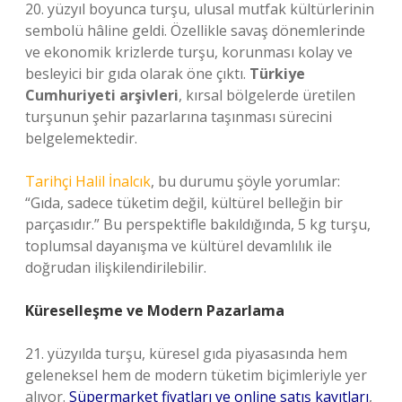
20. yüzyıl boyunca turşu, ulusal mutfak kültürlerinin
sembolü hâline geldi. Özellikle savaş dönemlerinde
ve ekonomik krizlerde turşu, korunması kolay ve
besleyici bir gıda olarak öne çıktı.
Türkiye
Cumhuriyeti arşivleri
, kırsal bölgelerde üretilen
turşunun şehir pazarlarına taşınması sürecini
belgelemektedir.
Tarihçi Halil İnalcık
, bu durumu şöyle yorumlar:
“Gıda, sadece tüketim değil, kültürel belleğin bir
parçasıdır.” Bu perspektifle bakıldığında, 5 kg turşu,
toplumsal dayanışma ve kültürel devamlılık ile
doğrudan ilişkilendirilebilir.
Küreselleşme ve Modern Pazarlama
21. yüzyılda turşu, küresel gıda piyasasında hem
geleneksel hem de modern tüketim biçimleriyle yer
alıyor.
Süpermarket fiyatları ve online satış kayıtları
,