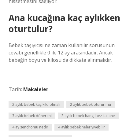
hissetmesini sağlıyor.
Ana kucağına kaç aylıkken
oturtulur?
Bebek taşıyıcısı ne zaman kullanılır sorusunun
cevabı genellikle 0 ile 12 ay arasındadır. Ancak
bebeğin boyu ve kilosu da dikkate alınmalıdır.
Tarih:
Makaleler
2 aylık bebek kaç kilo olmalı
2 aylık bebek oturur mu
3 aylık bebek döner mi
3 aylık bebek hangi bez kullanır
4 ay sendromu nedir
4 aylık bebek neler yiyebilir