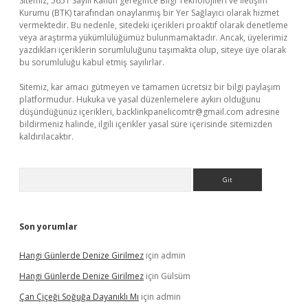
Sitemiz, 5651 Sayılı Kanun gereğince Bilgi Teknolojileri ve İletişim
Kurumu (BTK) tarafından onaylanmış bir Yer Sağlayıcı olarak hizmet
vermektedir. Bu nedenle, sitedeki içerikleri proaktif olarak denetleme
veya araştırma yükümlülüğümüz bulunmamaktadır. Ancak, üyelerimiz
yazdıkları içeriklerin sorumluluğunu taşımakta olup, siteye üye olarak
bu sorumluluğu kabul etmiş sayılırlar.
Sitemiz, kar amacı gütmeyen ve tamamen ücretsiz bir bilgi paylaşım
platformudur. Hukuka ve yasal düzenlemelere aykırı olduğunu
düşündüğünüz içerikleri,
backlinkpanelicomtr@gmail.com
adresine
bildirmeniz halinde, ilgili içerikler yasal süre içerisinde sitemizden
kaldırılacaktır.
Arama
Son yorumlar
Hangi Günlerde Denize Girilmez
için
admin
Hangi Günlerde Denize Girilmez
için
Gülsüm
Çan Çiçeği Soğuğa Dayanıklı Mı
için
admin