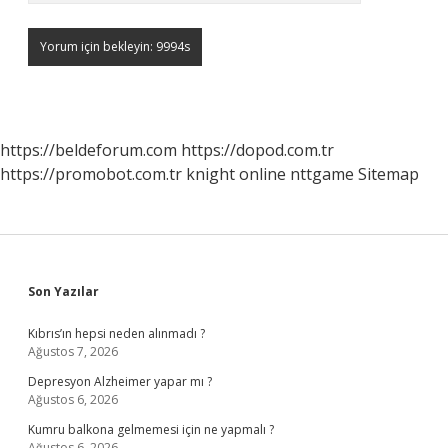
https://beldeforum.com
https://dopod.com.tr
https://promobot.com.tr
knight online
nttgame
Sitemap
Sidebar
Son Yazılar
Kıbrıs’ın hepsi neden alınmadı ?
Ağustos 7, 2026
Depresyon Alzheimer yapar mı ?
Ağustos 6, 2026
Kumru balkona gelmemesi için ne yapmalı ?
Ağustos 6, 2026