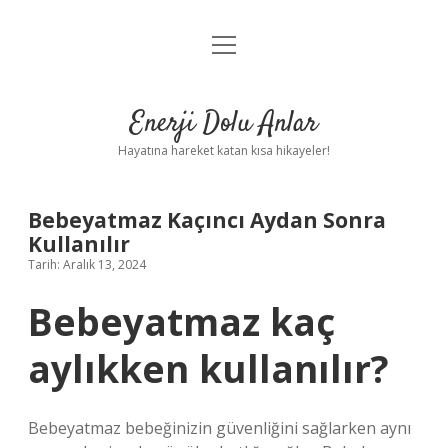
menüyü
Anasayfa
aç
Gizlilik Politikası
Enerji Dolu Anlar
Yasal Uyarı
Hayatına hareket katan kısa hikayeler!
Hakkımızda
Bebeyatmaz Kaçıncı Aydan Sonra
Kullanılır
Tarih: Aralık 13, 2024
Bebeyatmaz kaç
aylıkken kullanılır?
Bebeyatmaz bebeğinizin güvenliğini sağlarken aynı