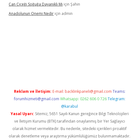
Çan Çiçeği Soğuğa Dayanıklı Mı
için
Şahin
Anadolunun Onemi Nedir
için
admin
iriş
Reklam ve İletişim:
E-mail:
backlinkpaneli@gmail.com
Teams:
forumhizmeti@gmail.com
Whatsapp: 0262 606 0 726
Telegram:
@karabul
Yasal Uyarı:
Sitemiz, 5651 Sayılı Kanun gereğince Bilgi Teknolojileri
ve İletişim Kurumu (BTK) tarafından onaylanmış bir Yer Sağlayıcı
olarak hizmet vermektedir. Bu nedenle, sitedeki içerikleri proaktif
olarak denetleme veya araştırma yükümlülüğümüz bulunmamaktadır.