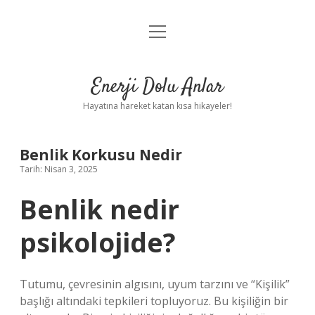
menüyü
Anasayfa
aç
Gizlilik Politikası
Enerji Dolu Anlar
Yasal Uyarı
Hayatına hareket katan kısa hikayeler!
Hakkımızda
Benlik Korkusu Nedir
Tarih: Nisan 3, 2025
Benlik nedir
psikolojide?
Tutumu, çevresinin algısını, uyum tarzını ve “Kişilik”
başlığı altındaki tepkileri topluyoruz. Bu kişiliğin bir