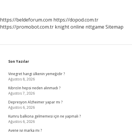
https://beldeforum.com
https://dopod.com.tr
https://promobot.com.tr
knight online
nttgame
Sitemap
Sidebar
Son Yazılar
Vinegret hangi ülkenin yemeğidir ?
Ağustos 8, 2026
Kıbrıs’ın hepsi neden alınmadı ?
Ağustos 7, 2026
Depresyon Alzheimer yapar mı ?
Ağustos 6, 2026
Kumru balkona gelmemesi için ne yapmalı ?
Ağustos 6, 2026
Avene iyi marka mı ?