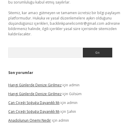
bu sorumluluğu kabul etmiş sayılırlar.
Sitemiz, kar amacı gütmeyen ve tamamen ücretsiz bir bilgi paylaşım
platformudur. Hukuka ve yasal düzenlemelere aykırı olduğunu
düşündüğünüz içerikleri,
backlinkpanelicomtr@gmail.com
adresine
bildirmeniz halinde, ilgili içerikler yasal süre içerisinde sitemizden
kaldırılacaktır.
Arama
Son yorumlar
Hangi Günlerde Denize Girilmez
için
admin
Hangi Günlerde Denize Girilmez
için
Gülsüm
Çan Çiçeği Soğuğa Dayanıklı Mı
için
admin
Çan Çiçeği Soğuğa Dayanıklı Mı
için
Şahin
Anadolunun Onemi Nedir
için
admin