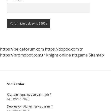
https://beldeforum.com
https://dopod.com.tr
https://promobot.com.tr
knight online
nttgame
Sitemap
Sidebar
Son Yazılar
Kıbrıs’ın hepsi neden alınmadı ?
Ağustos 7, 2026
Depresyon Alzheimer yapar mı ?
Ağustos 6, 2026