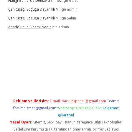
Hangi Günlerde Denize Girilmez
için
Gülsüm
Çan Çiçeği Soğuğa Dayanıklı Mı
için
admin
Çan Çiçeği Soğuğa Dayanıklı Mı
için
Şahin
Anadolunun Onemi Nedir
için
admin
ş
Reklam ve İletişim:
E-mail:
backlinkpaneli@gmail.com
Teams:
forumhizmeti@gmail.com
Whatsapp: 0262 606 0 726
Telegram:
@karabul
Yasal Uyarı:
Sitemiz, 5651 Sayılı Kanun gereğince Bilgi Teknolojileri
ve İletişim Kurumu (BTK) tarafından onaylanmış bir Yer Sağlayıcı