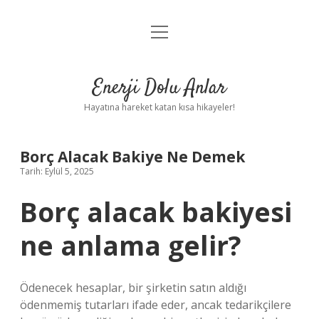
menüyü
Anasayfa
aç
Gizlilik Politikası
Enerji Dolu Anlar
Yasal Uyarı
Hayatına hareket katan kısa hikayeler!
Hakkımızda
Borç Alacak Bakiye Ne Demek
Tarih: Eylül 5, 2025
Borç alacak bakiyesi
ne anlama gelir?
Ödenecek hesaplar, bir şirketin satın aldığı
ödenmemiş tutarları ifade eder, ancak tedarikçilere