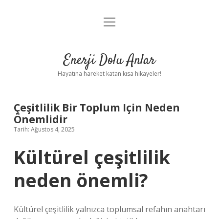
menüyü
Anasayfa
aç
Gizlilik Politikası
Enerji Dolu Anlar
Yasal Uyarı
Hayatına hareket katan kısa hikayeler!
Hakkımızda
Çeşitlilik Bir Toplum Için Neden
Önemlidir
Tarih: Ağustos 4, 2025
Kültürel çeşitlilik
neden önemli?
Kültürel çeşitlilik yalnızca toplumsal refahın anahtarı