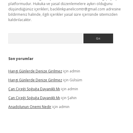
platformudur. Hukuka ve yasal düzenlemelere aykırı olduğunu
düşündüğünüz içerikleri,
backlinkpanelicomtr@gmail.com
adresine
bildirmeniz halinde, ilgili içerikler yasal süre içerisinde sitemizden
kaldırılacaktır.
Arama
Son yorumlar
Hangi Günlerde Denize Girilmez
için
admin
Hangi Günlerde Denize Girilmez
için
Gülsüm
Çan Çiçeği Soğuğa Dayanıklı Mı
için
admin
Çan Çiçeği Soğuğa Dayanıklı Mı
için
Şahin
Anadolunun Onemi Nedir
için
admin