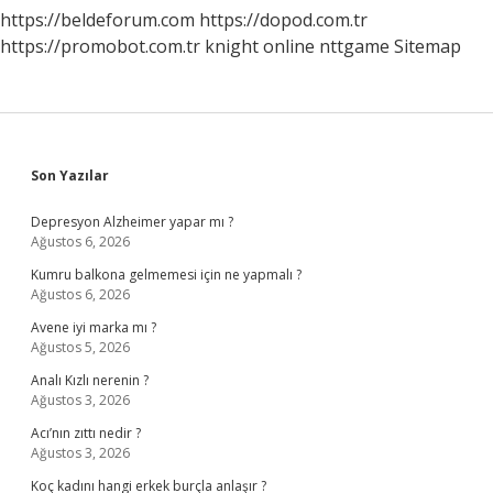
https://beldeforum.com
https://dopod.com.tr
https://promobot.com.tr
knight online
nttgame
Sitemap
Sidebar
Son Yazılar
Depresyon Alzheimer yapar mı ?
Ağustos 6, 2026
Kumru balkona gelmemesi için ne yapmalı ?
Ağustos 6, 2026
Avene iyi marka mı ?
Ağustos 5, 2026
Analı Kızlı nerenin ?
Ağustos 3, 2026
Acı’nın zıttı nedir ?
Ağustos 3, 2026
Koç kadını hangi erkek burçla anlaşır ?