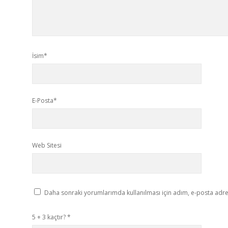
İsim*
E-Posta*
Web Sitesi
Daha sonraki yorumlarımda kullanılması için adım, e-posta adres
5 + 3 kaçtır?
*