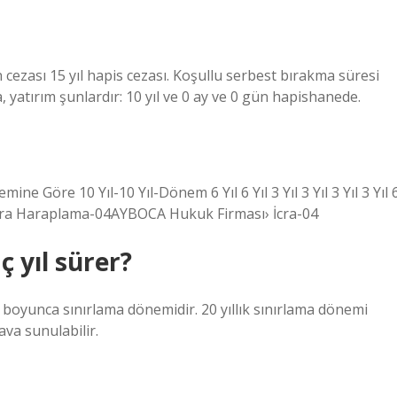
cezası 15 yıl hapis cezası. Koşullu serbest bırakma süresi
a, yatırım şunlardır: 10 yıl ve 0 ay ve 0 gün hapishanede.
ne Göre 10 Yıl-10 Yıl-Dönem 6 Yıl 6 Yıl 3 Yıl 3 Yıl 3 Yıl 3 Yıl 
ı ›İcra Haraplama-04AYBOCA Hukuk Firması› İcra-04
 yıl sürer?
ıl boyunca sınırlama dönemidir. 20 yıllık sınırlama dönemi
va sunulabilir.