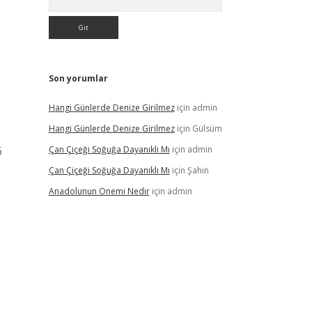
Son yorumlar
Hangi Günlerde Denize Girilmez
için
admin
Hangi Günlerde Denize Girilmez
için
Gülsüm
6
Çan Çiçeği Soğuğa Dayanıklı Mı
için
admin
Çan Çiçeği Soğuğa Dayanıklı Mı
için
Şahin
Anadolunun Onemi Nedir
için
admin