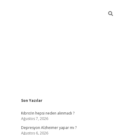
Sidebar
Son Yazılar
betexper g
Kıbrıs’ın hepsi neden alınmadı ?
Ağustos 7, 2026
Depresyon Alzheimer yapar mı ?
Ağustos 6, 2026