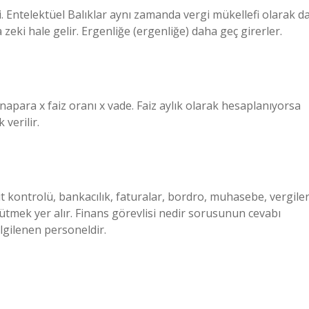
. Entelektüel Balıklar aynı zamanda vergi mükellefi olarak d
a zeki hale gelir. Ergenliğe (ergenliğe) daha geç girerler.
apara x faiz oranı x vade. Faiz aylık olarak hesaplanıyorsa
 verilir.
t kontrolü, bankacılık, faturalar, bordro, muhasebe, vergiler
ürütmek yer alır. Finans görevlisi nedir sorusunun cevabı
ilgilenen personeldir.