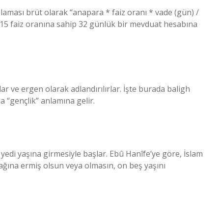
laması brüt olarak “anapara * faiz oranı * vade (gün) /
k %15 faiz oranına sahip 32 günlük bir mevduat hesabına
rlar ve ergen olarak adlandırılırlar. İşte burada baligh
la “gençlik” anlamına gelir.
yedi yaşına girmesiyle başlar. Ebû Hanîfe’ye göre, İslam
ağına ermiş olsun veya olmasın, on beş yaşını