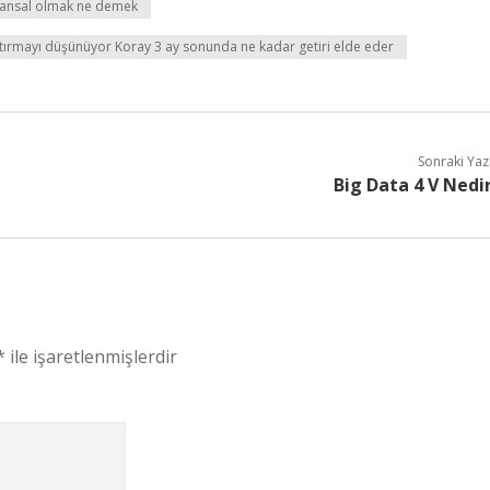
nansal olmak ne demek
yatırmayı düşünüyor Koray 3 ay sonunda ne kadar getiri elde eder
Sonraki Yaz
Big Data 4 V Nedi
*
ile işaretlenmişlerdir