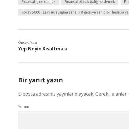
Finansal iş ne demek
Finansal olarak baliğ ne demek
Fi
Koray 5000 TLsini üç aylığına senelik 8 getiriye sahip bir hesaba 
Önceki Yazı
Yep Neyin Kısaltması
Bir yanıt yazın
E-posta adresiniz yayınlanmayacak.
Gerekli alanlar
Yorum