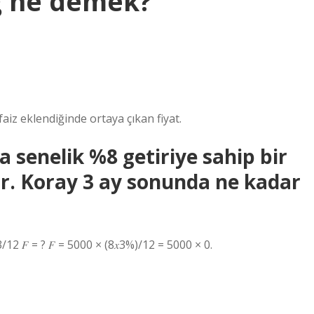
iğ ne demek?
z eklendiğinde ortaya çıkan fiyat.
a senelik %8 getiriye sahip bir
. Koray 3 ay sonunda ne kadar
𝑦 = 3/12 𝐹 = ? 𝐹 = 5000 × (8𝑥3%)/12 = 5000 × 0.