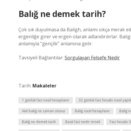
Balığ ne demek tarih?
Çok sık duyulmasa da Baligh, anlamı sıkça merak edile
ergenliğe girer ve ergen olarak adlandırılırlar. Bali
anlamıyla “gençlik” anlamına gelir.
Tavsiyeli Bağlantılar:
Sorgulayan Felsefe Nedir
Tarih:
Makaleler
1 günlük faiz nasıl hesaplanır
32 günlük faiz hesabı nasıl yapıl
Akıl baliğ ne zaman olunur
Baliğ nasıl hesaplanır
Baliğ 
Balığ ne demek tarih
Basit faiz nedir örnek
Faiz hesabı