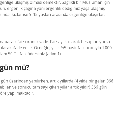
rgenliğe ulaşmış olması demektir. Sağlıklı bir Müslüman için
lsun, ergenlik çağına yani ergenlik dediğimiz yaşa ulaşmış
ında, kızlar ise 9-15 yaşları arasında ergenliğe ulaşırlar.
apara x faiz oranı x vade. Faiz aylık olarak hesaplanıyorsa
larak ifade edilir. Örneğin, yıllık %5 basit faiz oranıyla 1.000
lam 50 TL faiz ödersiniz (adım 1).
 gün mü?
gün üzerinden yapılırken, artık yıllarda (4 yılda bir gelen 36
ebilen ve sonucu tam sayı çıkan yıllar artık yıldır) 366 gün
re yapılmaktadır.