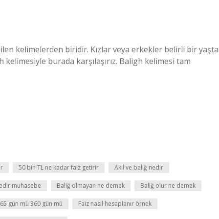
n kelimelerden biridir. Kızlar veya erkekler belirli bir yaşta
gh kelimesiyle burada karşılaşırız. Baligh kelimesi tam
ır
50 bin TL ne kadar faiz getirir
Akil ve baliğ nedir
nedir muhasebe
Baliğ olmayan ne demek
Baliğ olur ne demek
 365 gün mü 360 gün mü
Faiz nasıl hesaplanır örnek