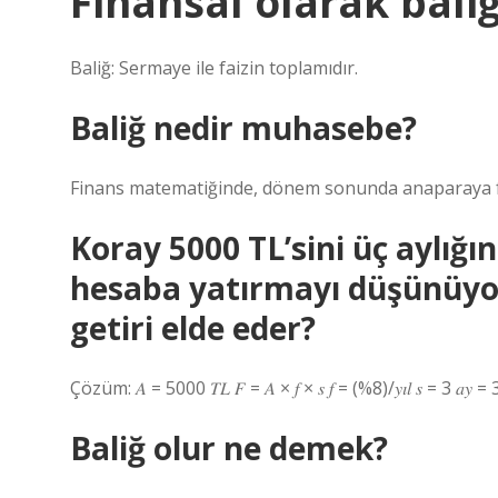
Finansal olarak bal
Baliğ: Sermaye ile faizin toplamıdır.
Baliğ nedir muhasebe?
Finans matematiğinde, dönem sonunda anaparaya fai
Koray 5000 TL’sini üç aylığın
hesaba yatırmayı düşünüyor
getiri elde eder?
Çözüm: 𝐴 = 5000 𝑇𝐿 𝐹 = 𝐴 × 𝑓 × 𝑠 𝑓 = (%8)/𝑦𝚤𝑙 𝑠 = 3 
Baliğ olur ne demek?