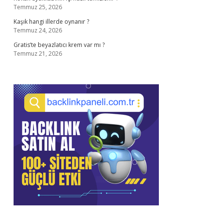
Temmuz 25, 2026
Kaşık hangi illerde oynanır ?
Temmuz 24, 2026
Gratis’te beyazlatıcı krem var mı ?
Temmuz 21, 2026