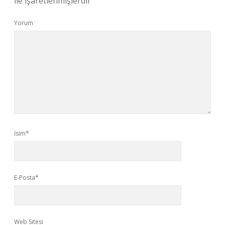
ile işaretlenmişlerdir
Yorum
İsim*
E-Posta*
Web Sitesi