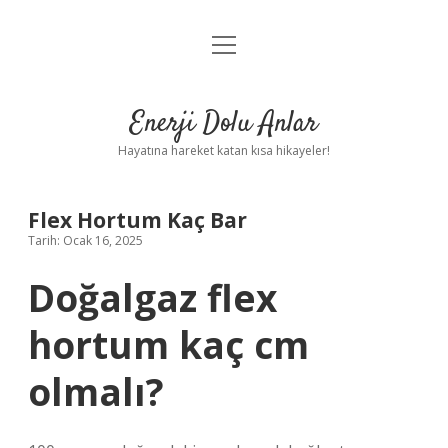
menüyü
Anasayfa
aç
Gizlilik Politikası
Enerji Dolu Anlar
Yasal Uyarı
Hayatına hareket katan kısa hikayeler!
Hakkımızda
Flex Hortum Kaç Bar
Tarih: Ocak 16, 2025
Doğalgaz flex
hortum kaç cm
olmalı?