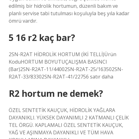
edilmiş bir hidrolik hortumun, düzenli bakım ve
planlı servise tabi tutulması koşuluyla beş yıla kadar
ömrü vardır.
5 16 r2 kaç bar?
2SN-R2AT HİDROLİK HORTUM (İKİ TELLİ)Ürün
KoduHORTUM BOYUTUÇALIŞMA BASINCI
(Bar)2SN-R2AT-11/44002SN-R2AT-25/163502SN-
R2AT-33/83302SN-R2AT-41/22756 satır daha
R2 hortum ne demek?
ÖZEL SENTETİK KAUÇUK, HİDROLİK YAĞLARA
DAYANIKLI. YÜKSEK DAYANIMLI 2 KATMANLI ÇELİK
TEL ÖRGÜ. KAPLAMALI ÖZEL SENTETİK KAUÇUK,
YAĞ VE AŞINMAYA DAYANIKLI VE TÜM HAVA