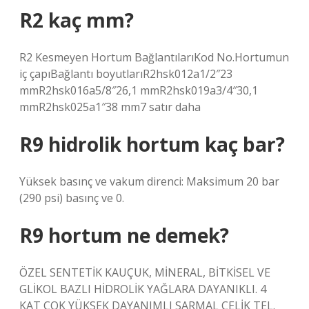
R2 kaç mm?
R2 Kesmeyen Hortum BağlantılarıKod No.Hortumun
iç çapıBağlantı boyutlarıR2hsk012a1/2″23
mmR2hsk016a5/8″26,1 mmR2hsk019a3/4″30,1
mmR2hsk025a1″38 mm7 satır daha
R9 hidrolik hortum kaç bar?
Yüksek basınç ve vakum direnci: Maksimum 20 bar
(290 psi) basınç ve 0.
R9 hortum ne demek?
ÖZEL SENTETİK KAUÇUK, MİNERAL, BİTKİSEL VE ​​
GLİKOL BAZLI HİDROLİK YAĞLARA DAYANIKLI. 4
KAT ÇOK YÜKSEK DAYANIMLI SARMAL ÇELİK TEL.