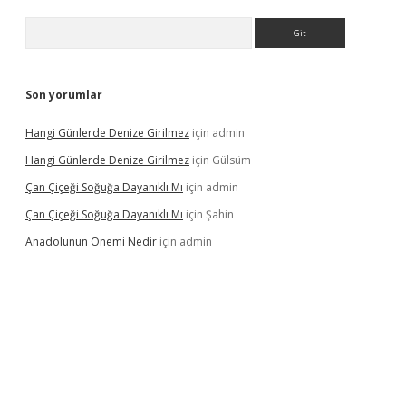
Arama
Son yorumlar
Hangi Günlerde Denize Girilmez
için
admin
Hangi Günlerde Denize Girilmez
için
Gülsüm
Çan Çiçeği Soğuğa Dayanıklı Mı
için
admin
Çan Çiçeği Soğuğa Dayanıklı Mı
için
Şahin
Anadolunun Onemi Nedir
için
admin
giriş