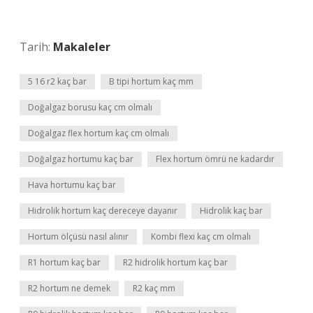
Tarih:
Makaleler
5 16 r2 kaç bar
B tipi hortum kaç mm
Doğalgaz borusu kaç cm olmalı
Doğalgaz flex hortum kaç cm olmalı
Doğalgaz hortumu kaç bar
Flex hortum ömrü ne kadardır
Hava hortumu kaç bar
Hidrolik hortum kaç dereceye dayanır
Hidrolik kaç bar
Hortum ölçüsü nasıl alınır
Kombi flexi kaç cm olmalı
R1 hortum kaç bar
R2 hidrolik hortum kaç bar
R2 hortum ne demek
R2 kaç mm