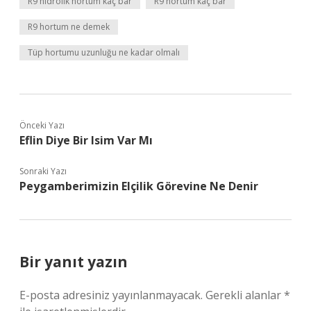
R9 hidrolik hortum kaç bar
R9 hortum kaç bar
R9 hortum ne demek
Tüp hortumu uzunluğu ne kadar olmalı
Önceki Yazı
Eflin Diye Bir Isim Var Mı
Sonraki Yazı
Peygamberimizin Elçilik Görevine Ne Denir
Bir yanıt yazın
E-posta adresiniz yayınlanmayacak.
Gerekli alanlar
*