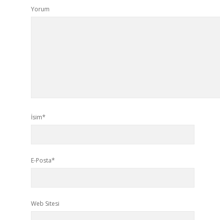
Yorum
İsim*
E-Posta*
Web Sitesi