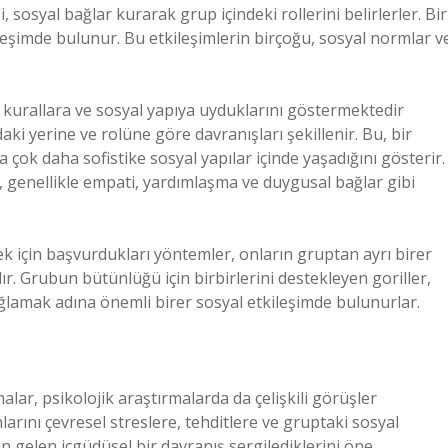
bi, sosyal bağlar kurarak grup içindeki rollerini belirlerler. Bir
ileşimde bulunur. Bu etkileşimlerin birçoğu, sosyal normlar v
rli kurallara ve sosyal yapıya uyduklarını göstermektedir
ki yerine ve rolüne göre davranışları şekillenir. Bu, bir
a çok daha sofistike sosyal yapılar içinde yaşadığını gösterir.
n, genellikle empati, yardımlaşma ve duygusal bağlar gibi
ek için başvurdukları yöntemler, onların gruptan ayrı birer
ır. Grubun bütünlüğü için birbirlerini destekleyen goriller,
sağlamak adına önemli birer sosyal etkileşimde bulunurlar.
lar, psikolojik araştırmalarda da çelişkili görüşler
arını çevresel streslere, tehditlere ve gruptaki sosyal
n gelen içgüdüsel bir davranış sergilediklerini öne