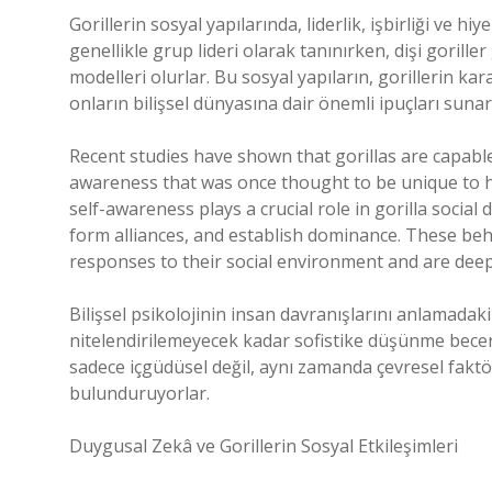
Gorillerin sosyal yapılarında, liderlik, işbirliği ve hiy
genellikle grup lideri olarak tanınırken, dişi gorille
modelleri olurlar. Bu sosyal yapıların, gorillerin ka
onların bilişsel dünyasına dair önemli ipuçları sunar
Recent studies have shown that gorillas are capable
awareness that was once thought to be unique to h
self-awareness plays a crucial role in gorilla socia
form alliances, and establish dominance. These beha
responses to their social environment and are deep
Bilişsel psikolojinin insan davranışlarını anlamadaki 
nitelendirilemeyecek kadar sofistike düşünme beceri
sadece içgüdüsel değil, aynı zamanda çevresel faktör
bulunduruyorlar.
Duygusal Zekâ ve Gorillerin Sosyal Etkileşimleri