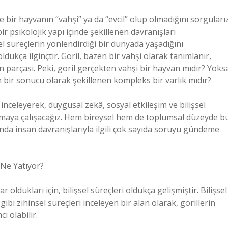
 bir hayvanın “vahşi” ya da “evcil” olup olmadığını sorgularız
r psikolojik yapı içinde şekillenen davranışları
sel süreçlerin yönlendirdiği bir dünyada yaşadığını
dukça ilginçtir. Goril, bazen bir vahşi olarak tanımlanır,
ın parçası. Peki, goril gerçekten vahşi bir hayvan mıdır? Yoks
in bir sonucu olarak şekillenen kompleks bir varlık mıdır?
 inceleyerek, duygusal zekâ, sosyal etkileşim ve bilişsel
nlamaya çalışacağız. Hem bireysel hem de toplumsal düzeyde b
da insan davranışlarıyla ilgili çok sayıda soruyu gündeme
a Ne Yatıyor?
 oldukları için, bilişsel süreçleri oldukça gelişmiştir. Bilişsel
ibi zihinsel süreçleri inceleyen bir alan olarak, gorillerin
ı olabilir.