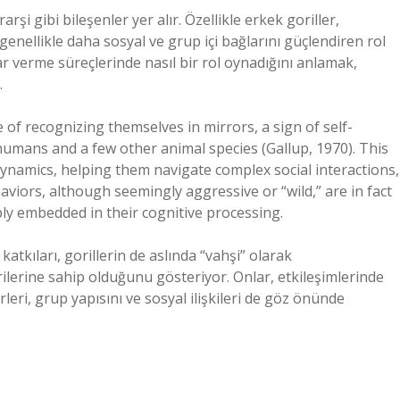
erarşi gibi bileşenler yer alır. Özellikle erkek goriller,
r genellikle daha sosyal ve grup içi bağlarını güçlendiren rol
rar verme süreçlerinde nasıl bir rol oynadığını anlamak,
.
 of recognizing themselves in mirrors, a sign of self-
umans and a few other animal species (Gallup, 1970). This
l dynamics, helping them navigate complex social interactions,
viors, although seemingly aggressive or “wild,” are in fact
ly embedded in their cognitive processing.
katkıları, gorillerin de aslında “vahşi” olarak
lerine sahip olduğunu gösteriyor. Onlar, etkileşimlerinde
leri, grup yapısını ve sosyal ilişkileri de göz önünde