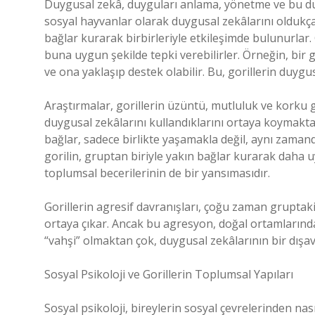
Duygusal zekâ, duyguları anlama, yönetme ve bu duy
sosyal hayvanlar olarak duygusal zekâlarını oldukça 
bağlar kurarak birbirleriyle etkileşimde bulunurlar. 
buna uygun şekilde tepki verebilirler. Örneğin, bir g
ve ona yaklaşıp destek olabilir. Bu, gorillerin duyg
Araştırmalar, gorillerin üzüntü, mutluluk ve korku g
duygusal zekâlarını kullandıklarını ortaya koymakta
bağlar, sadece birlikte yaşamakla değil, aynı zamanda
gorilin, gruptan biriyle yakın bağlar kurarak daha 
toplumsal becerilerinin de bir yansımasıdır.
Gorillerin agresif davranışları, çoğu zaman gruptaki
ortaya çıkar. Ancak bu agresyon, doğal ortamlarınd
“vahşi” olmaktan çok, duygusal zekâlarının bir dışa
Sosyal Psikoloji ve Gorillerin Toplumsal Yapıları
Sosyal psikoloji, bireylerin sosyal çevrelerinden nası