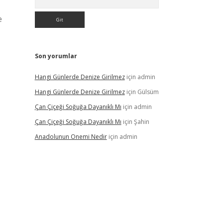
e
Son yorumlar
Hangi Günlerde Denize Girilmez
için
admin
Hangi Günlerde Denize Girilmez
için
Gülsüm
Çan Çiçeği Soğuğa Dayanıklı Mı
için
admin
Çan Çiçeği Soğuğa Dayanıklı Mı
için
Şahin
Anadolunun Onemi Nedir
için
admin