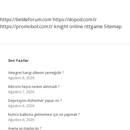
https://beldeforum.com
https://dopod.com.tr
https://promobot.com.tr
knight online
nttgame
Sitemap
Sidebar
Son Yazılar
Vinegret hangi ülkenin yemeğidir ?
Ağustos 8, 2026
Kıbrıs’ın hepsi neden alınmadı ?
Ağustos 7, 2026
Depresyon Alzheimer yapar mı ?
Ağustos 6, 2026
Kumru balkona gelmemesi için ne yapmalı ?
Ağustos 6, 2026
Avene iyi marka mı ?