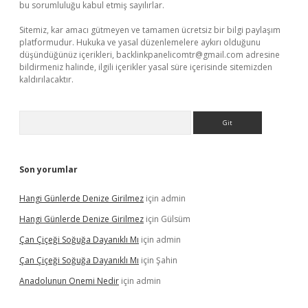
bu sorumluluğu kabul etmiş sayılırlar.
Sitemiz, kar amacı gütmeyen ve tamamen ücretsiz bir bilgi paylaşım
platformudur. Hukuka ve yasal düzenlemelere aykırı olduğunu
düşündüğünüz içerikleri,
backlinkpanelicomtr@gmail.com
adresine
bildirmeniz halinde, ilgili içerikler yasal süre içerisinde sitemizden
kaldırılacaktır.
Arama
Son yorumlar
Hangi Günlerde Denize Girilmez
için
admin
Hangi Günlerde Denize Girilmez
için
Gülsüm
Çan Çiçeği Soğuğa Dayanıklı Mı
için
admin
Çan Çiçeği Soğuğa Dayanıklı Mı
için
Şahin
Anadolunun Onemi Nedir
için
admin