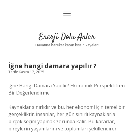
menüyü
Anasayfa
aç
Gizlilik Politikası
Enerji Dolu Anlar
Yasal Uyarı
Hayatına hareket katan kısa hikayeler!
Hakkımızda
İğne hangi damara yapılır ?
Tarih: Kasım 17, 2025
İğne Hangi Damara Yapılır? Ekonomik Perspektiften
Bir Değerlendirme
Kaynaklar sınırlıdır ve bu, her ekonomi için temel bir
gerçekliktir. İnsanlar, her gün sınırlı kaynaklarla
birçok seçim yapmak zorunda kalır. Bu kararlar,
bireylerin yaşamlarını ve toplumları şekillendiren