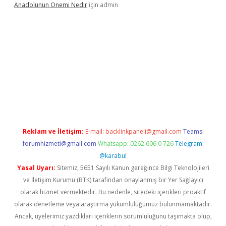
Anadolunun Onemi Nedir
için
admin
r giriş
Reklam ve İletişim:
E-mail:
backlinkpaneli@gmail.com
Teams:
forumhizmeti@gmail.com
Whatsapp: 0262 606 0 726
Telegram:
@karabul
Yasal Uyarı:
Sitemiz, 5651 Sayılı Kanun gereğince Bilgi Teknolojileri
ve İletişim Kurumu (BTK) tarafından onaylanmış bir Yer Sağlayıcı
olarak hizmet vermektedir. Bu nedenle, sitedeki içerikleri proaktif
olarak denetleme veya araştırma yükümlülüğümüz bulunmamaktadır.
Ancak, üyelerimiz yazdıkları içeriklerin sorumluluğunu taşımakta olup,