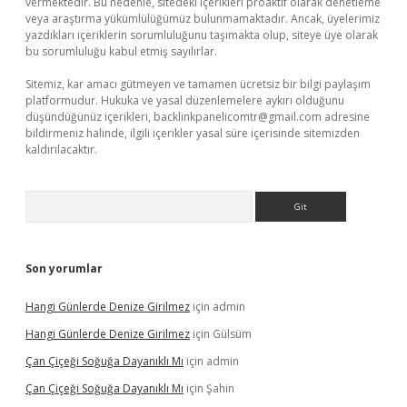
vermektedir. Bu nedenle, sitedeki içerikleri proaktif olarak denetleme
veya araştırma yükümlülüğümüz bulunmamaktadır. Ancak, üyelerimiz
yazdıkları içeriklerin sorumluluğunu taşımakta olup, siteye üye olarak
bu sorumluluğu kabul etmiş sayılırlar.
Sitemiz, kar amacı gütmeyen ve tamamen ücretsiz bir bilgi paylaşım
platformudur. Hukuka ve yasal düzenlemelere aykırı olduğunu
düşündüğünüz içerikleri,
backlinkpanelicomtr@gmail.com
adresine
bildirmeniz halinde, ilgili içerikler yasal süre içerisinde sitemizden
kaldırılacaktır.
Arama
Son yorumlar
Hangi Günlerde Denize Girilmez
için
admin
Hangi Günlerde Denize Girilmez
için
Gülsüm
Çan Çiçeği Soğuğa Dayanıklı Mı
için
admin
Çan Çiçeği Soğuğa Dayanıklı Mı
için
Şahin