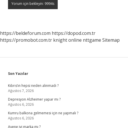
https://beldeforum.com
https://dopod.com.tr
https://promobot.com.tr
knight online
nttgame
Sitemap
Sidebar
Son Yazılar
Kıbrıs’ın hepsi neden alınmadı ?
Ağustos 7, 2026
Depresyon Alzheimer yapar mı ?
Ağustos 6, 2026
Kumru balkona gelmemesi için ne yapmalı ?
Ağustos 6, 2026
Avene iyi marka mı ?