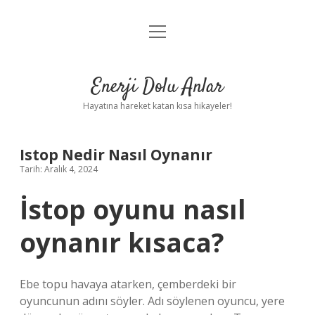
menüyü
Anasayfa
aç
Gizlilik Politikası
Enerji Dolu Anlar
Yasal Uyarı
Hayatına hareket katan kısa hikayeler!
Hakkımızda
Istop Nedir Nasıl Oynanır
Tarih: Aralık 4, 2024
İstop oyunu nasıl
oynanır kısaca?
Ebe topu havaya atarken, çemberdeki bir
oyuncunun adını söyler. Adı söylenen oyuncu, yere