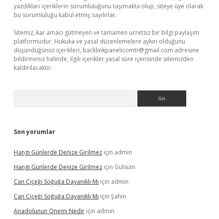
yazdıkları içeriklerin sorumluluğunu taşımakta olup, siteye üye olarak
bu sorumluluğu kabul etmiş sayılırlar.
Sitemiz, kar amacı gütmeyen ve tamamen ücretsiz bir bilgi paylaşım
platformudur. Hukuka ve yasal düzenlemelere aykırı olduğunu
düşündüğünüz içerikleri,
backlinkpanelicomtr@gmail.com
adresine
bildirmeniz halinde, ilgili içerikler yasal süre içerisinde sitemizden
kaldırılacaktır.
Arama
Son yorumlar
Hangi Günlerde Denize Girilmez
için
admin
Hangi Günlerde Denize Girilmez
için
Gülsüm
Çan Çiçeği Soğuğa Dayanıklı Mı
için
admin
Çan Çiçeği Soğuğa Dayanıklı Mı
için
Şahin
Anadolunun Onemi Nedir
için
admin