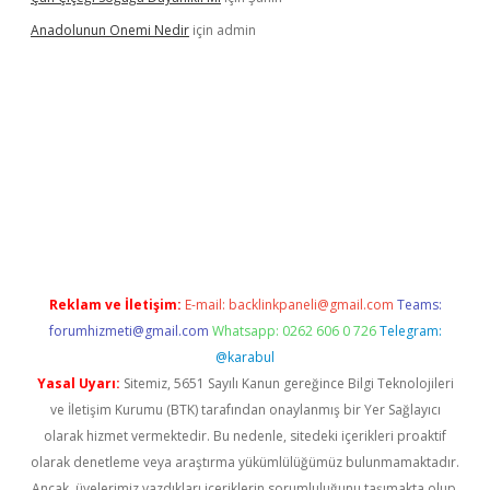
Anadolunun Onemi Nedir
için
admin
 giriş
Reklam ve İletişim:
E-mail:
backlinkpaneli@gmail.com
Teams:
forumhizmeti@gmail.com
Whatsapp: 0262 606 0 726
Telegram:
@karabul
Yasal Uyarı:
Sitemiz, 5651 Sayılı Kanun gereğince Bilgi Teknolojileri
ve İletişim Kurumu (BTK) tarafından onaylanmış bir Yer Sağlayıcı
olarak hizmet vermektedir. Bu nedenle, sitedeki içerikleri proaktif
olarak denetleme veya araştırma yükümlülüğümüz bulunmamaktadır.
Ancak, üyelerimiz yazdıkları içeriklerin sorumluluğunu taşımakta olup,