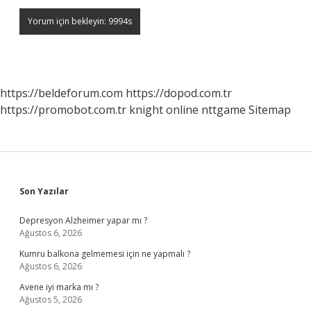
https://beldeforum.com
https://dopod.com.tr
https://promobot.com.tr
knight online
nttgame
Sitemap
Sidebar
Son Yazılar
Depresyon Alzheimer yapar mı ?
Ağustos 6, 2026
Kumru balkona gelmemesi için ne yapmalı ?
Ağustos 6, 2026
Avene iyi marka mı ?
Ağustos 5, 2026