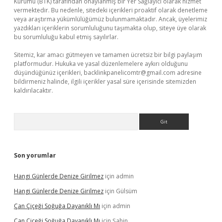
Kurumu (BTK) tarafından onaylanmış bir Yer Sağlayıcı olarak hizmet
vermektedir. Bu nedenle, sitedeki içerikleri proaktif olarak denetleme
veya araştırma yükümlülüğümüz bulunmamaktadır. Ancak, üyelerimiz
yazdıkları içeriklerin sorumluluğunu taşımakta olup, siteye üye olarak
bu sorumluluğu kabul etmiş sayılırlar.
Sitemiz, kar amacı gütmeyen ve tamamen ücretsiz bir bilgi paylaşım
platformudur. Hukuka ve yasal düzenlemelere aykırı olduğunu
düşündüğünüz içerikleri,
backlinkpanelicomtr@gmail.com
adresine
bildirmeniz halinde, ilgili içerikler yasal süre içerisinde sitemizden
kaldırılacaktır.
Arama
Son yorumlar
Hangi Günlerde Denize Girilmez
için
admin
Hangi Günlerde Denize Girilmez
için
Gülsüm
Çan Çiçeği Soğuğa Dayanıklı Mı
için
admin
Çan Çiçeği Soğuğa Dayanıklı Mı
için
Şahin