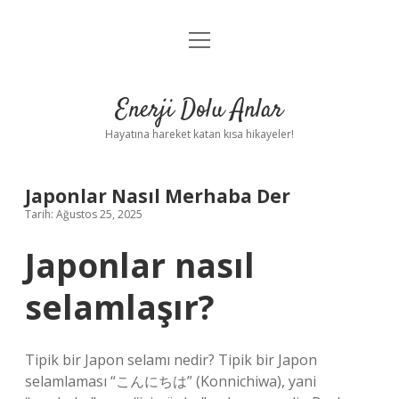
menüyü
Anasayfa
aç
Gizlilik Politikası
Enerji Dolu Anlar
Yasal Uyarı
Hayatına hareket katan kısa hikayeler!
Hakkımızda
Japonlar Nasıl Merhaba Der
Tarih: Ağustos 25, 2025
Japonlar nasıl
selamlaşır?
Tipik bir Japon selamı nedir? Tipik bir Japon
selamlaması “こんにちは” (Konnichiwa), yani