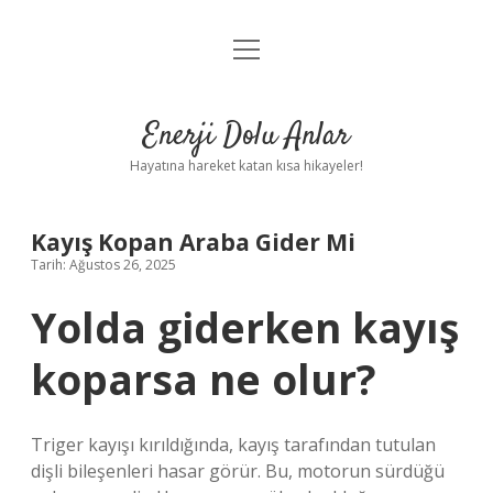
menüyü
Anasayfa
aç
Gizlilik Politikası
Enerji Dolu Anlar
Yasal Uyarı
Hayatına hareket katan kısa hikayeler!
Hakkımızda
Kayış Kopan Araba Gider Mi
Tarih: Ağustos 26, 2025
Yolda giderken kayış
koparsa ne olur?
Triger kayışı kırıldığında, kayış tarafından tutulan
dişli bileşenleri hasar görür. Bu, motorun sürdüğü