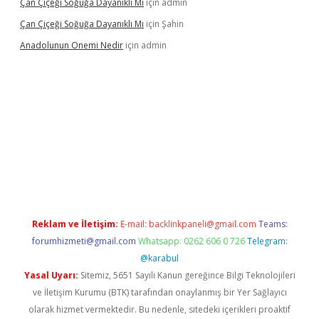
Çan Çiçeği Soğuğa Dayanıklı Mı
için
admin
Çan Çiçeği Soğuğa Dayanıklı Mı
için
Şahin
Anadolunun Onemi Nedir
için
admin
riş
Reklam ve İletişim:
E-mail:
backlinkpaneli@gmail.com
Teams:
forumhizmeti@gmail.com
Whatsapp: 0262 606 0 726
Telegram:
@karabul
Yasal Uyarı:
Sitemiz, 5651 Sayılı Kanun gereğince Bilgi Teknolojileri
ve İletişim Kurumu (BTK) tarafından onaylanmış bir Yer Sağlayıcı
olarak hizmet vermektedir. Bu nedenle, sitedeki içerikleri proaktif