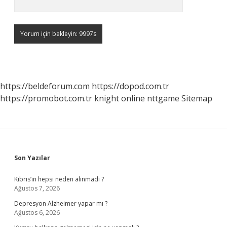
https://beldeforum.com
https://dopod.com.tr
https://promobot.com.tr
knight online
nttgame
Sitemap
Sidebar
Son Yazılar
Kıbrıs’ın hepsi neden alınmadı ?
Ağustos 7, 2026
Depresyon Alzheimer yapar mı ?
Ağustos 6, 2026