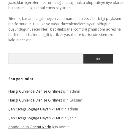
yazdıkları içeriklerin sorumluluğunu taşımakta olup, siteye üye olarak
bu sorumluluğu kabul etmiş sayılırlar.
Sitemiz, kar amacı gütmeyen ve tamamen ücretsiz bir bilgi paylaşım
platformudur. Hukuka ve yasal düzenlemelere aykırı olduğunu
düşündüğünüz içerikleri,
backlinkpanelicomtr@gmail.com
adresine
bildirmeniz halinde, ilgili içerikler yasal süre içerisinde sitemizden
kaldırılacaktır.
Arama
Son yorumlar
Hangi Günlerde Denize Girilmez
için
admin
Hangi Günlerde Denize Girilmez
için
Gülsüm
Çan Çiçeği Soğuğa Dayanıklı Mı
için
admin
Çan Çiçeği Soğuğa Dayanıklı Mı
için
Şahin
Anadolunun Onemi Nedir
için
admin