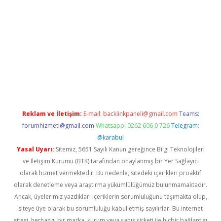
 giriş
Reklam ve İletişim:
E-mail:
backlinkpaneli@gmail.com
Teams:
forumhizmeti@gmail.com
Whatsapp: 0262 606 0 726
Telegram:
@karabul
Yasal Uyarı:
Sitemiz, 5651 Sayılı Kanun gereğince Bilgi Teknolojileri
ve İletişim Kurumu (BTK) tarafından onaylanmış bir Yer Sağlayıcı
olarak hizmet vermektedir. Bu nedenle, sitedeki içerikleri proaktif
olarak denetleme veya araştırma yükümlülüğümüz bulunmamaktadır.
Ancak, üyelerimiz yazdıkları içeriklerin sorumluluğunu taşımakta olup,
siteye üye olarak bu sorumluluğu kabul etmiş sayılırlar. Bu internet
sitesi, herhangi bir marka, kurum veya şahıs şirketi ile hiçbir bağlantısı