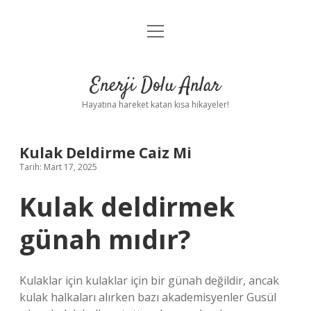
menüyü
Anasayfa
aç
Gizlilik Politikası
Enerji Dolu Anlar
Yasal Uyarı
Hayatına hareket katan kısa hikayeler!
Hakkımızda
Kulak Deldirme Caiz Mi
Tarih: Mart 17, 2025
Kulak deldirmek
günah mıdır?
Kulaklar için kulaklar için bir günah değildir, ancak
kulak halkaları alırken bazı akademisyenler Gusül