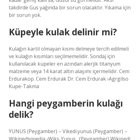
kadar geniş kalırsa, Gusül su görmelidir. Aksi
takdirde Gus yağında bir sorun olacaktır. Yıkama için
bir sorun yok.
Küpeyle kulak delinir mi?
Kulağın kartil olmayan kısmı delmeye tercih edilmeli
ve kulağın kısımları seçilmemelidir. Sondaj için
kullanılacak küpeler en azından alerjik titanyum
malzeme veya 14 karat altın alaşımı içermelidir. Cem
Erdurakop. Cem Erdurak Dr. Cem Erdurak ›Agrgilso
Kupe-Takma
Hangi peygamberin kulağı
delik?
YUNUS (Peygamber) – Vikedi.yunus (Peygamber) –
Wikipedivipedia ›Wiki› Yunus_ (Peygamber) Wikipedi