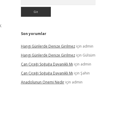
k
Son yorumlar
Hangi Günlerde Denize Girilmez
için
admin
Hangi Günlerde Denize Girilmez
için
Gülsüm
Çan Çiçeği Soğuğa Dayanıklı Mı
için
admin
Çan Çiçeği Soğuğa Dayanıklı Mı
için
Şahin
Anadolunun Onemi Nedir
için
admin