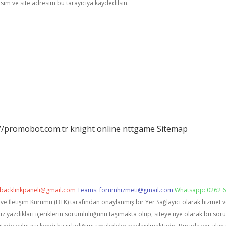
im ve site adresim bu tarayıcıya kaydedilsin.
://promobot.com.tr
knight online
nttgame
Sitemap
backlinkpaneli@gmail.com
Teams:
forumhizmeti@gmail.com
Whatsapp: 0262 6
i ve İletişim Kurumu (BTK) tarafından onaylanmış bir Yer Sağlayıcı olarak hizmet 
zdıkları içeriklerin sorumluluğunu taşımakta olup, siteye üye olarak bu sorumlu