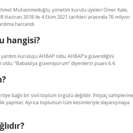
n Ahmet Muhammedoğlu, yönetim kurulu üyeleri Ömer Kale,
 Haziran 2018 ile 4 Ekim 2021 tarihleri ​​arasında 76 milyon
ardıma harcandı.
u hangisi?
i yardım kuruluşu AHBAP oldu. AHBAP’a güvendiğini
 oldu. “Babala’ya güveniyorum” diyenlerin puanı 6.4.
n?
ye bağlı bir sivil toplum örgütü değildir. İhtiyaç sahiplerin
cılık yapmaz. Ayrıca toplumun tüm kesimleriyle dayanışmaya
ğlıdır?