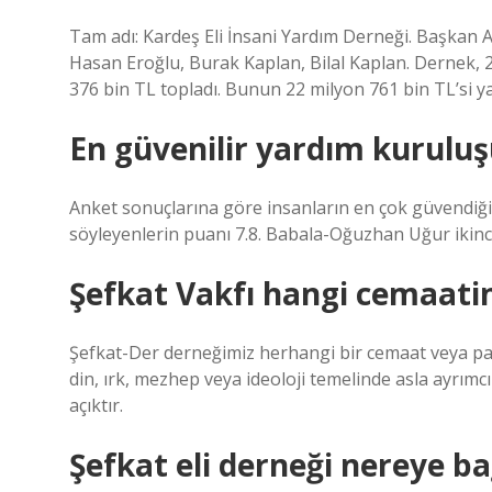
Tam adı: Kardeş Eli İnsani Yardım Derneği. Başka
Hasan Eroğlu, Burak Kaplan, Bilal Kaplan. Dernek, 28
376 bin TL topladı. Bunun 22 milyon 761 bin TL’si y
En güvenilir yardım kuruluş
Anket sonuçlarına göre insanların en çok güvendiğ
söyleyenlerin puanı 7.8. Babala-Oğuzhan Uğur ikinci
Şefkat Vakfı hangi cemaati
Şefkat-Der derneğimiz herhangi bir cemaat veya parti
din, ırk, mezhep veya ideoloji temelinde asla ayrım
açıktır.
Şefkat eli derneği nereye ba