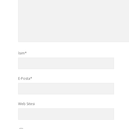
İsim*
E-Posta*
Web Sitesi