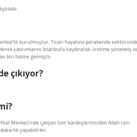
şkilidir.
iantep’te kurulmuştur. Ticari hayatına perakende sektöründ
erek yatırımlarını İstanbul’a kaydırarak üretime yönelmiş v
 biri haline gelmiştir.
de çıkıyor?
 mi?
efkat Merkezi’nde çalışan tüm kardeşlerimizden Allah razı
dakarlık yapabilirler.