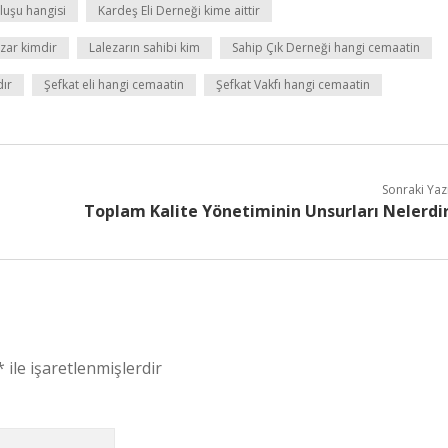
luşu hangisi
Kardeş Eli Derneği kime aittir
zar kimdir
Lalezarın sahibi kim
Sahip Çık Derneği hangi cemaatin
dır
Şefkat eli hangi cemaatin
Şefkat Vakfı hangi cemaatin
Sonraki Yaz
Toplam Kalite Yönetiminin Unsurları Nelerdi
*
ile işaretlenmişlerdir