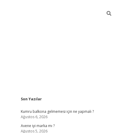
Sidebar
Son Yazılar
betexper gi
Kumru balkona gelmemesi için ne yapmalı ?
Ağustos 6, 2026
Avene iyi marka mı ?
Ağustos 5, 2026