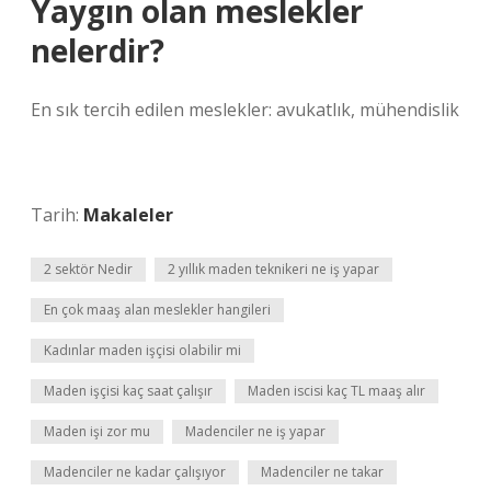
Yaygın olan meslekler
nelerdir?
En sık tercih edilen meslekler: avukatlık, mühendislik
Tarih:
Makaleler
2 sektör Nedir
2 yıllık maden teknikeri ne iş yapar
En çok maaş alan meslekler hangileri
Kadınlar maden işçisi olabilir mi
Maden işçisi kaç saat çalışır
Maden iscisi kaç TL maaş alır
Maden işi zor mu
Madenciler ne iş yapar
Madenciler ne kadar çalışıyor
Madenciler ne takar