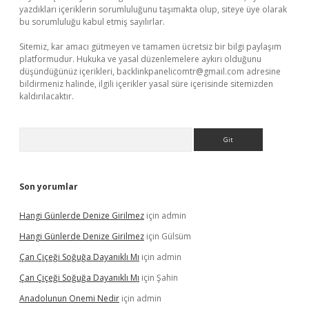
yazdıkları içeriklerin sorumluluğunu taşımakta olup, siteye üye olarak
bu sorumluluğu kabul etmiş sayılırlar.
Sitemiz, kar amacı gütmeyen ve tamamen ücretsiz bir bilgi paylaşım
platformudur. Hukuka ve yasal düzenlemelere aykırı olduğunu
düşündüğünüz içerikleri,
backlinkpanelicomtr@gmail.com
adresine
bildirmeniz halinde, ilgili içerikler yasal süre içerisinde sitemizden
kaldırılacaktır.
Arama
Son yorumlar
Hangi Günlerde Denize Girilmez
için
admin
Hangi Günlerde Denize Girilmez
için
Gülsüm
Çan Çiçeği Soğuğa Dayanıklı Mı
için
admin
Çan Çiçeği Soğuğa Dayanıklı Mı
için
Şahin
Anadolunun Onemi Nedir
için
admin