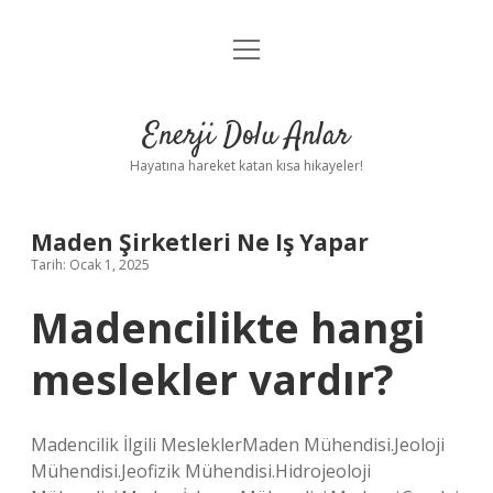
menüyü
Anasayfa
aç
Gizlilik Politikası
Enerji Dolu Anlar
Yasal Uyarı
Hayatına hareket katan kısa hikayeler!
Hakkımızda
Maden Şirketleri Ne Iş Yapar
Tarih: Ocak 1, 2025
Madencilikte hangi
meslekler vardır?
Madencilik İlgili MesleklerMaden Mühendisi.Jeoloji
Mühendisi.Jeofizik Mühendisi.Hidrojeoloji