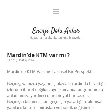
menüyü
Anasayfa
aç
Gizlilik Politikası
Enerji Dolu Anlar
Yasal Uyarı
Hayatına hareket katan kısa hikayeler!
Hakkımızda
Mardin’de KTM var mı ?
Tarih: Şubat 4, 2026
Mardin’de KTM Var mı? Tarihsel Bir Perspektif
Geçmiş, yalnızca yaşanmış olayların ardında bıraktığı
izlerden ibaret değildir; aynı zamanda bugünümüzü
anlamamıza yardımcı olan bir yol haritasıdır.
Geçmişin bilinmesi, bu geçmişin yarattığı toplumsal
yapıları, kültürel mirasları ve politik değişimleri