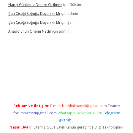
Hangi Günlerde Denize Girilmez
için
Gülsüm
Çan Çiçeği Soğuğa Dayanıklı Mı
için
admin
Çan Çiçeği Soğuğa Dayanıklı Mı
için
Şahin
Anadolunun Onemi Nedir
için
admin
 giriş
Reklam ve İletişim:
E-mail:
backlinkpaneli@gmail.com
Teams:
forumhizmeti@gmail.com
Whatsapp: 0262 606 0 726
Telegram:
@karabul
Yasal Uyarı:
Sitemiz, 5651 Sayılı Kanun gereğince Bilgi Teknolojileri