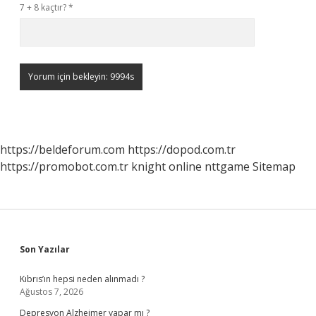
7 + 8 kaçtır?
*
https://beldeforum.com
https://dopod.com.tr
https://promobot.com.tr
knight online
nttgame
Sitemap
Sidebar
Son Yazılar
Kıbrıs’ın hepsi neden alınmadı ?
Ağustos 7, 2026
Depresyon Alzheimer yapar mı ?