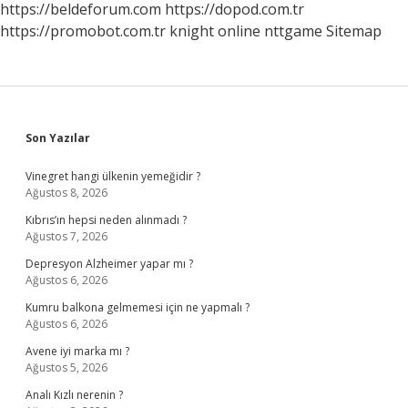
https://beldeforum.com
https://dopod.com.tr
https://promobot.com.tr
knight online
nttgame
Sitemap
Sidebar
Son Yazılar
Vinegret hangi ülkenin yemeğidir ?
Ağustos 8, 2026
Kıbrıs’ın hepsi neden alınmadı ?
Ağustos 7, 2026
Depresyon Alzheimer yapar mı ?
Ağustos 6, 2026
Kumru balkona gelmemesi için ne yapmalı ?
Ağustos 6, 2026
Avene iyi marka mı ?
Ağustos 5, 2026
Analı Kızlı nerenin ?