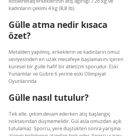
Roswindfaq erkeklerinin atış ağırlığı 7.26 kg ve
kadınların çekimi 4 kg (8,8 lb).
Gülle atma nedir kısaca
özet?
Metalden yapılmış, erkeklerin ve kadınların omuz
seviyesinden en uzak mesafeye başlamasını içeren
küresel bir gülle hafif bir atletizm sporudur. Eski
Yunanlılar ve Gübre 6 yerine eski Olimpiyat
Oyunlarında.
Gülle nasıl tutulur?
Tek elle, çekim devam ederken atış başlangıç ​​
noktasından düşmemelidir. Gül asla omuzdan açık
tutulamaz. Sporcu, yere düştükten sonra yarışma
alanını belirlenen alandan terk eder. Sporcu sayısı