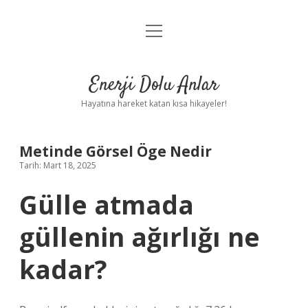
menüyü
Anasayfa
aç
Gizlilik Politikası
Enerji Dolu Anlar
Yasal Uyarı
Hayatına hareket katan kısa hikayeler!
Hakkımızda
Metinde Görsel Öge Nedir
Tarih: Mart 18, 2025
Gülle atmada
güllenin ağırlığı ne
kadar?