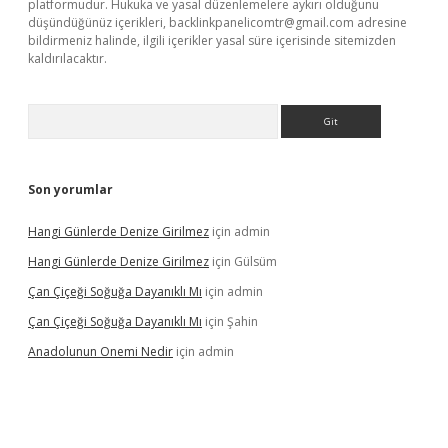
platformudur. Hukuka ve yasal düzenlemelere aykırı olduğunu
düşündüğünüz içerikleri,
backlinkpanelicomtr@gmail.com
adresine
bildirmeniz halinde, ilgili içerikler yasal süre içerisinde sitemizden
kaldırılacaktır.
Arama
Son yorumlar
Hangi Günlerde Denize Girilmez
için
admin
Hangi Günlerde Denize Girilmez
için
Gülsüm
Çan Çiçeği Soğuğa Dayanıklı Mı
için
admin
Çan Çiçeği Soğuğa Dayanıklı Mı
için
Şahin
Anadolunun Onemi Nedir
için
admin