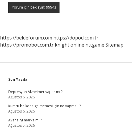
https://beldeforum.com
https://dopod.com.tr
https://promobot.com.tr
knight online
nttgame
Sitemap
Sidebar
Son Yazılar
Depresyon Alzheimer yapar mı ?
Ağustos 6, 2026
Kumru balkona gelmemesi için ne yapmalı ?
Ağustos 6, 2026
Avene iyi marka mı ?
Ağustos 5, 2026