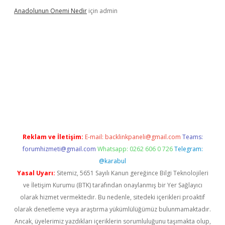
Anadolunun Onemi Nedir
için
admin
giriş
Reklam ve İletişim:
E-mail:
backlinkpaneli@gmail.com
Teams:
forumhizmeti@gmail.com
Whatsapp: 0262 606 0 726
Telegram:
@karabul
Yasal Uyarı:
Sitemiz, 5651 Sayılı Kanun gereğince Bilgi Teknolojileri
ve İletişim Kurumu (BTK) tarafından onaylanmış bir Yer Sağlayıcı
olarak hizmet vermektedir. Bu nedenle, sitedeki içerikleri proaktif
olarak denetleme veya araştırma yükümlülüğümüz bulunmamaktadır.
Ancak, üyelerimiz yazdıkları içeriklerin sorumluluğunu taşımakta olup,