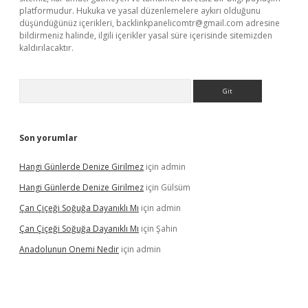
platformudur. Hukuka ve yasal düzenlemelere aykırı olduğunu
düşündüğünüz içerikleri,
backlinkpanelicomtr@gmail.com
adresine
bildirmeniz halinde, ilgili içerikler yasal süre içerisinde sitemizden
kaldırılacaktır.
Arama
Son yorumlar
Hangi Günlerde Denize Girilmez
için
admin
Hangi Günlerde Denize Girilmez
için
Gülsüm
Çan Çiçeği Soğuğa Dayanıklı Mı
için
admin
Çan Çiçeği Soğuğa Dayanıklı Mı
için
Şahin
Anadolunun Onemi Nedir
için
admin