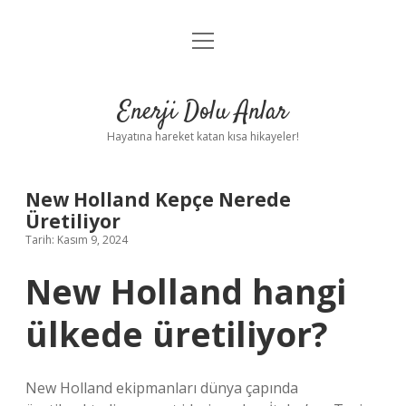
menüyü
Anasayfa
aç
Gizlilik Politikası
Enerji Dolu Anlar
Yasal Uyarı
Hayatına hareket katan kısa hikayeler!
Hakkımızda
New Holland Kepçe Nerede
Üretiliyor
Tarih: Kasım 9, 2024
New Holland hangi
ülkede üretiliyor?
New Holland ekipmanları dünya çapında