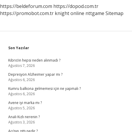
https://beldeforum.com
https://dopod.com.tr
https://promobot.com.tr
knight online
nttgame
Sitemap
Sidebar
Son Yazılar
Kıbrıs’ın hepsi neden alınmadı ?
Ağustos 7, 2026
Depresyon Alzheimer yapar mı ?
Ağustos 6, 2026
Kumru balkona gelmemesi için ne yapmalı ?
Ağustos 6, 2026
Avene iyi marka mı ?
Ağustos 5, 2026
Analı Kızlı nerenin ?
Ağustos 3, 2026
Acı’nın zıttı nedir ?