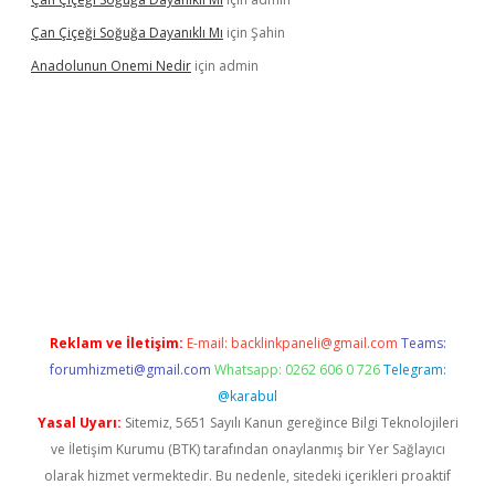
Çan Çiçeği Soğuğa Dayanıklı Mı
için
Şahin
Anadolunun Onemi Nedir
için
admin
er giriş
Reklam ve İletişim:
E-mail:
backlinkpaneli@gmail.com
Teams:
forumhizmeti@gmail.com
Whatsapp: 0262 606 0 726
Telegram:
@karabul
Yasal Uyarı:
Sitemiz, 5651 Sayılı Kanun gereğince Bilgi Teknolojileri
ve İletişim Kurumu (BTK) tarafından onaylanmış bir Yer Sağlayıcı
olarak hizmet vermektedir. Bu nedenle, sitedeki içerikleri proaktif