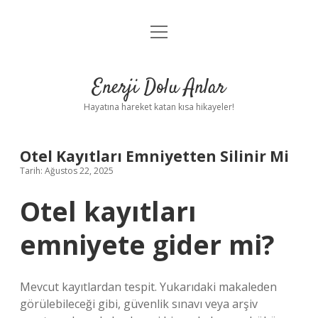
menüyü
Anasayfa
aç
Gizlilik Politikası
Enerji Dolu Anlar
Yasal Uyarı
Hayatına hareket katan kısa hikayeler!
Hakkımızda
Otel Kayıtları Emniyetten Silinir Mi
Tarih: Ağustos 22, 2025
Otel kayıtları
emniyete gider mi?
Mevcut kayıtlardan tespit. Yukarıdaki makaleden
görülebileceği gibi, güvenlik sınavı veya arşiv