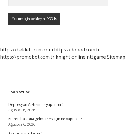
https://beldeforum.com
https://dopod.com.tr
https://promobot.com.tr
knight online
nttgame
Sitemap
Sidebar
Son Yazılar
Depresyon Alzheimer yapar mı ?
Ağustos 6, 2026
Kumru balkona gelmemesi için ne yapmalı ?
Ağustos 6, 2026
Avene iyi marka mı ?