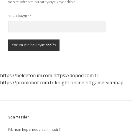
ve site adresim bu tarayıcıya kaydedilsin.
10 - 4 kaçtır?
*
https://beldeforum.com
https://dopod.com.tr
https://promobot.com.tr
knight online
nttgame
Sitemap
Sidebar
Son Yazılar
Kıbrıs’ın hepsi neden alınmadı ?