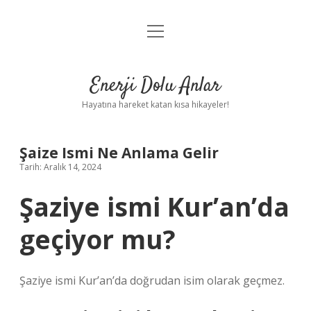
menüyü
Anasayfa
aç
Gizlilik Politikası
Enerji Dolu Anlar
Yasal Uyarı
Hayatına hareket katan kısa hikayeler!
Hakkımızda
Şaize Ismi Ne Anlama Gelir
Tarih: Aralık 14, 2024
Şaziye ismi Kur’an’da
geçiyor mu?
Şaziye ismi Kur’an’da doğrudan isim olarak geçmez.