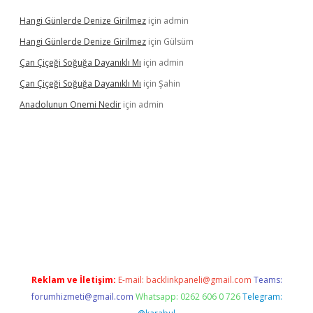
Hangi Günlerde Denize Girilmez
için
admin
Hangi Günlerde Denize Girilmez
için
Gülsüm
Çan Çiçeği Soğuğa Dayanıklı Mı
için
admin
Çan Çiçeği Soğuğa Dayanıklı Mı
için
Şahin
Anadolunun Onemi Nedir
için
admin
iriş
Reklam ve İletişim:
E-mail:
backlinkpaneli@gmail.com
Teams:
forumhizmeti@gmail.com
Whatsapp: 0262 606 0 726
Telegram: