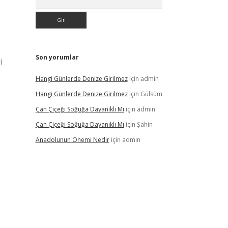
Son yorumlar
i
Hangi Günlerde Denize Girilmez
için
admin
Hangi Günlerde Denize Girilmez
için
Gülsüm
Çan Çiçeği Soğuğa Dayanıklı Mı
için
admin
Çan Çiçeği Soğuğa Dayanıklı Mı
için
Şahin
Anadolunun Onemi Nedir
için
admin