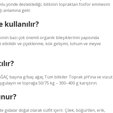
mlu yönde desteklediği, bitkinin topraktan fosfor emmesini
ğı anlamına gelir.
 kullanılır?
kinin bazı çok önemli organik bileşiklerinin yapısında
de etkilidir ve çiçeklenme, kök gelişimi, tohum ve meyve
lır?
 başına g/baş ağaç Tüm bitkiler Toprak pH’ına ve vücut
ygulayın ve toprağa 50/75 kg – 300–400 g karıştırın.
unur?
e gıdalar doğal olarak sülfit içerir. Çilek, böğürtlen, erik,