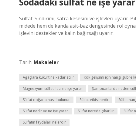
Sodadaki sülfat ne işe yarar
Sülfat: Sindirimi, safra kesesini ve işlevleri uyarır. 
midede hem de kanda asit-baz dengesinde rol oynar.
işlevini destekler ve kalın bağırsağı uyarır.
Tarih:
Makaleler
Ağaçlara kükürt ne kadar atılır
Kök gelişimi için hangi gübre ku
Magnezyum sülfat ilacı ne işe yarar
Şampuanlarda neden sülf
Sülfat doğada nasıl bulunur
Sülfat etkisi nedir
Sülfat han
Sülfat nedir ve ne işe yarar
Sülfat nerede çıkarılır
Sülfat 
Sülfatın faydaları nelerdir