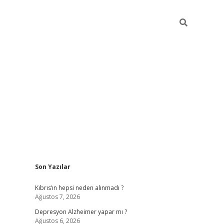
Sidebar
Son Yazılar
betexper giri
Kıbrıs’ın hepsi neden alınmadı ?
Ağustos 7, 2026
Depresyon Alzheimer yapar mı ?
Ağustos 6, 2026