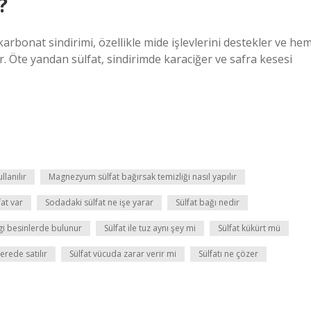
?
Bikarbonat sindirimi, özellikle mide işlevlerini destekler ve he
 Öte yandan sülfat, sindirimde karaciğer ve safra kesesi
llanılır
Magnezyum sülfat bağırsak temizliği nasıl yapılır
at var
Sodadaki sülfat ne işe yarar
Sülfat bağı nedir
gi besinlerde bulunur
Sülfat ile tuz aynı şey mi
Sülfat kükürt mü
nerede satılır
Sülfat vücuda zarar verir mi
Sülfatı ne çözer