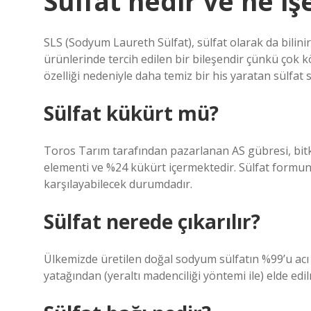
Sülfat nedir ve ne iş
SLS (Sodyum Laureth Sülfat), sülfat olarak da bilinir
ürünlerinde tercih edilen bir bileşendir çünkü çok 
özelliği nedeniyle daha temiz bir his yaratan sülfat sık
Sülfat kükürt mü?
Toros Tarım tarafından pazarlanan AS gübresi, bitk
elementi ve %24 kükürt içermektedir. Sülfat formunda
karşılayabilecek durumdadır.
Sülfat nerede çıkarılır?
Ülkemizde üretilen doğal sodyum sülfatın %99’u acı v
yatağından (yeraltı madenciliği yöntemi ile) elde edi