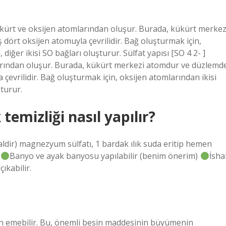
 kükürt ve oksijen atomlarından oluşur. Burada, kükürt merkez
ört oksijen atomuyla çevrilidir. Bağ oluşturmak için,
diğer ikisi SO bağları oluşturur. Sülfat yapısı [SO 4 2- ]
larından oluşur. Burada, kükürt merkezi atomdur ve düzlemd
evrilidir. Bağ oluşturmak için, oksijen atomlarından ikisi
şturur.
emizliği nasıl yapılır?
idealdir) magnezyum sülfatı, 1 bardak ılık suda eritip hemen
.
Banyo ve ayak banyosu yapılabilir (benim önerim)
İsha
ıkabilir.
n emebilir. Bu, önemli besin maddesinin büyümenin