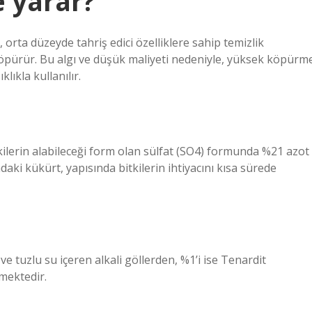
e yarar?
, orta düzeyde tahriş edici özelliklere sahip temizlik
köpürür. Bu algı ve düşük maliyeti nedeniyle, yüksek köpürm
lıkla kullanılır.
ilerin alabileceği form olan sülfat (SO4) formunda %21 azot
ki kükürt, yapısında bitkilerin ihtiyacını kısa sürede
e tuzlu su içeren alkali göllerden, %1’i ise Tenardit
lmektedir.