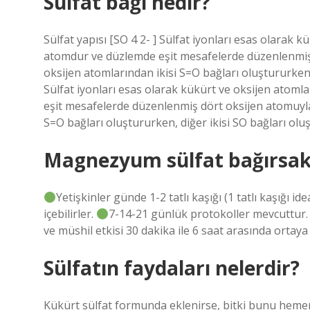
Sülfat bağı nedir?
Sülfat yapısı [SO 4 2- ] Sülfat iyonları esas olarak
atomdur ve düzlemde eşit mesafelerde düzenlenmiş d
oksijen atomlarından ikisi S=O bağları oluştururken, 
Sülfat iyonları esas olarak kükürt ve oksijen atom
eşit mesafelerde düzenlenmiş dört oksijen atomuyla ç
S=O bağları oluştururken, diğer ikisi SO bağları olu
Magnezyum sülfat bağırsak t
Yetişkinler günde 1-2 tatlı kaşığı (1 tatlı kaşığı 
içebilirler.
7-14-21 günlük protokoller mevcuttur
ve müshil etkisi 30 dakika ile 6 saat arasında ortaya ç
Sülfatın faydaları nelerdir?
Kükürt sülfat formunda eklenirse, bitki bunu heme