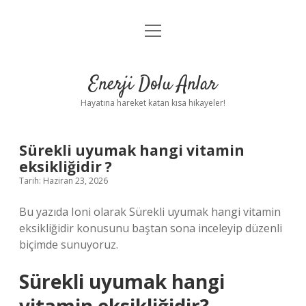
menüyü
Anasayfa
aç
Gizlilik Politikası
Enerji Dolu Anlar
Yasal Uyarı
Hayatına hareket katan kısa hikayeler!
Hakkımızda
Sürekli uyumak hangi vitamin
eksikliğidir ?
Tarih: Haziran 23, 2026
Bu yazıda Ioni olarak Sürekli uyumak hangi vitamin
eksikliğidir konusunu baştan sona inceleyip düzenli
biçimde sunuyoruz.
Sürekli uyumak hangi