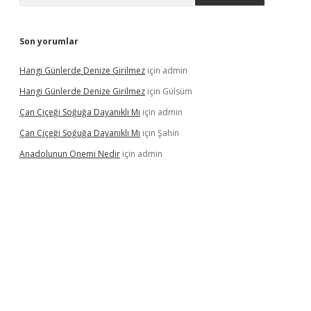
Son yorumlar
Hangi Günlerde Denize Girilmez
için
admin
Hangi Günlerde Denize Girilmez
için
Gülsüm
Çan Çiçeği Soğuğa Dayanıklı Mı
için
admin
Çan Çiçeği Soğuğa Dayanıklı Mı
için
Şahin
Anadolunun Onemi Nedir
için
admin
betexper giriş