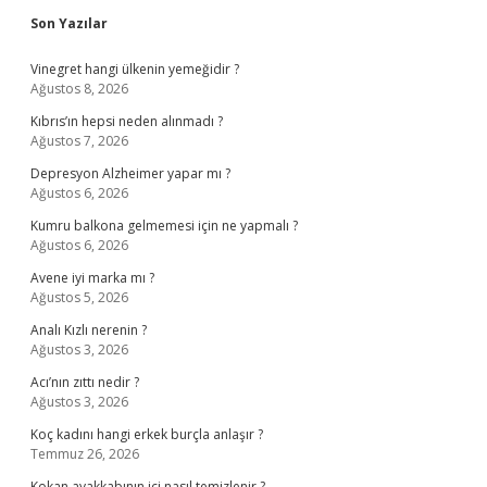
Sidebar
Son Yazılar
Vinegret hangi ülkenin yemeğidir ?
Ağustos 8, 2026
Kıbrıs’ın hepsi neden alınmadı ?
Ağustos 7, 2026
Depresyon Alzheimer yapar mı ?
Ağustos 6, 2026
Kumru balkona gelmemesi için ne yapmalı ?
Ağustos 6, 2026
Avene iyi marka mı ?
Ağustos 5, 2026
Analı Kızlı nerenin ?
Ağustos 3, 2026
Acı’nın zıttı nedir ?
Ağustos 3, 2026
Koç kadını hangi erkek burçla anlaşır ?
Temmuz 26, 2026
Kokan ayakkabının içi nasıl temizlenir ?