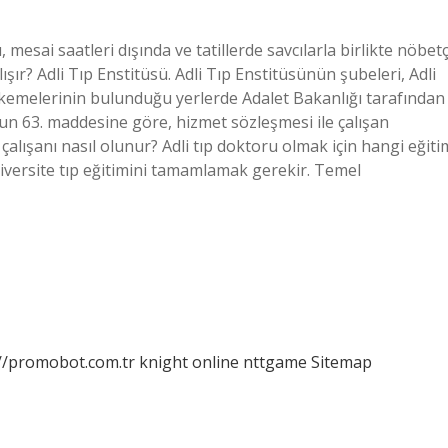
 mesai saatleri dışında ve tatillerde savcılarla birlikte nöbetç
ışır? Adli Tıp Enstitüsü. Adli Tıp Enstitüsünün şubeleri, Adli
kemelerinin bulunduğu yerlerde Adalet Bakanlığı tarafından
un 63. maddesine göre, hizmet sözleşmesi ile çalışan
p çalışanı nasıl olunur? Adli tıp doktoru olmak için hangi eğiti
 üniversite tıp eğitimini tamamlamak gerekir. Temel
://promobot.com.tr
knight online
nttgame
Sitemap