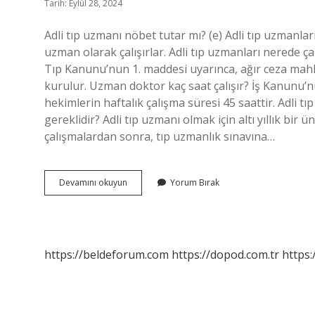
Tarih: Eylül 28, 2024
Adli tıp uzmanı nöbet tutar mı? (e) Adli tıp uzmanları,
uzman olarak çalışırlar. Adli tıp uzmanları nerede çal
Tıp Kanunu’nun 1. maddesi uyarınca, ağır ceza mah
kurulur. Uzman doktor kaç saat çalışır? İş Kanunu’n
hekimlerin haftalık çalışma süresi 45 saattir. Adli tı
gereklidir? Adli tıp uzmanı olmak için altı yıllık bir
çalışmalardan sonra, tıp uzmanlık sınavına…
Adli
Devamını okuyun
Yorum Bırak
Tıp
Uzmanları
Günde
Kaç
Saat
https://beldeforum.com
https://dopod.com.tr
https
Çalışır