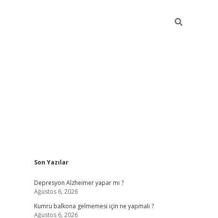
Sidebar
Son Yazılar
betexper giriş
Depresyon Alzheimer yapar mı ?
Ağustos 6, 2026
Kumru balkona gelmemesi için ne yapmalı ?
Ağustos 6, 2026