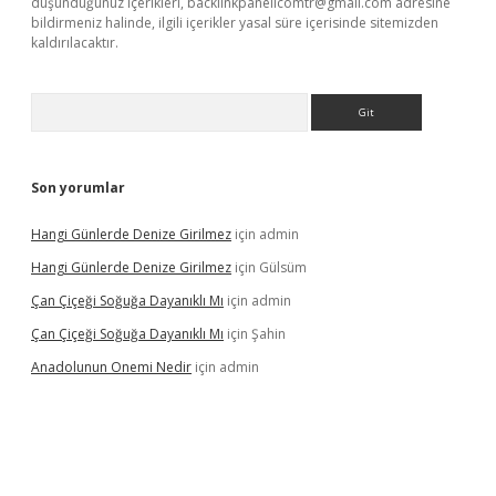
düşündüğünüz içerikleri,
backlinkpanelicomtr@gmail.com
adresine
bildirmeniz halinde, ilgili içerikler yasal süre içerisinde sitemizden
kaldırılacaktır.
Arama
Son yorumlar
Hangi Günlerde Denize Girilmez
için
admin
Hangi Günlerde Denize Girilmez
için
Gülsüm
Çan Çiçeği Soğuğa Dayanıklı Mı
için
admin
Çan Çiçeği Soğuğa Dayanıklı Mı
için
Şahin
Anadolunun Onemi Nedir
için
admin