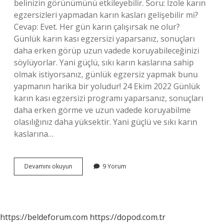
belinizin görünümünü etkileyebilir. Soru: İzole karın
egzersizleri yapmadan karın kasları gelişebilir mi?
Cevap: Evet. Her gün karın çalışırsak ne olur?
Günlük karın kası egzersizi yaparsanız, sonuçları
daha erken görüp uzun vadede koruyabileceğinizi
söylüyorlar. Yani güçlü, sıkı karın kaslarına sahip
olmak istiyorsanız, günlük egzersiz yapmak bunu
yapmanın harika bir yoludur! 24 Ekim 2022 Günlük
karın kası egzersizi programı yaparsanız, sonuçları
daha erken görme ve uzun vadede koruyabilme
olasılığınız daha yüksektir. Yani güçlü ve sıkı karın
kaslarına…
Karın
Devamını okuyun
9 Yorum
Kası
Çalışmak
Beli
Inceltir
Mi
https://beldeforum.com
https://dopod.com.tr