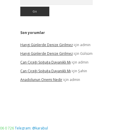
Son yorumlar
Hangi Günlerde Denize Girilmez
için
admin
Hangi Günlerde Denize Girilmez
için
Gülsüm
Çan Çiçeği Soğuğa Dayanıklı Mı
için
admin
Çan Çiçeği Soğuğa Dayanıklı Mı
için
Şahin
Anadolunun Onemi Nedir
için
admin
06 0 726
Telegram: @karabul