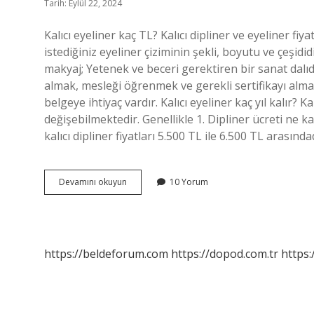
Tarih: Eylül 22, 2024
Kalıcı eyeliner kaç TL? Kalıcı dipliner ve eyeliner fiy
istediğiniz eyeliner çiziminin şekli, boyutu ve çeşididir
makyaj; Yetenek ve beceri gerektiren bir sanat dalı
almak, mesleği öğrenmek ve gerekli sertifikayı alma
belgeye ihtiyaç vardır. Kalıcı eyeliner kaç yıl kalır? 
değişebilmektedir. Genellikle 1. Dipliner ücreti ne 
kalıcı dipliner fiyatları 5.500 TL ile 6.500 TL arasında
Kalıcı
Devamını okuyun
10 Yorum
Eyeliner
Kim
Yapar
https://beldeforum.com
https://dopod.com.tr
https