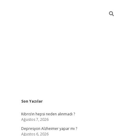
Sidebar
Son Yazılar
betexper giriş
Kıbrıs’ın hepsi neden alınmadı ?
Ağustos 7, 2026
Depresyon Alzheimer yapar mı ?
Ağustos 6, 2026