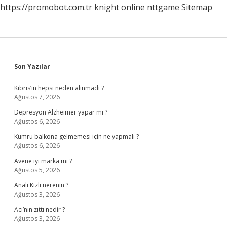
https://promobot.com.tr
knight online
nttgame
Sitemap
Sidebar
Son Yazılar
Kıbrıs’ın hepsi neden alınmadı ?
Ağustos 7, 2026
Depresyon Alzheimer yapar mı ?
Ağustos 6, 2026
Kumru balkona gelmemesi için ne yapmalı ?
Ağustos 6, 2026
Avene iyi marka mı ?
Ağustos 5, 2026
Analı Kızlı nerenin ?
Ağustos 3, 2026
Acı’nın zıttı nedir ?
Ağustos 3, 2026