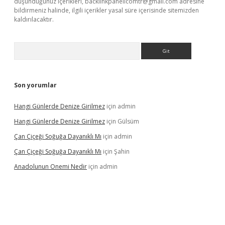
düşündüğünüz içerikleri,
backlinkpanelicomtr@gmail.com
adresine
bildirmeniz halinde, ilgili içerikler yasal süre içerisinde sitemizden
kaldırılacaktır.
Arama
Son yorumlar
Hangi Günlerde Denize Girilmez
için
admin
Hangi Günlerde Denize Girilmez
için
Gülsüm
Çan Çiçeği Soğuğa Dayanıklı Mı
için
admin
Çan Çiçeği Soğuğa Dayanıklı Mı
için
Şahin
Anadolunun Onemi Nedir
için
admin