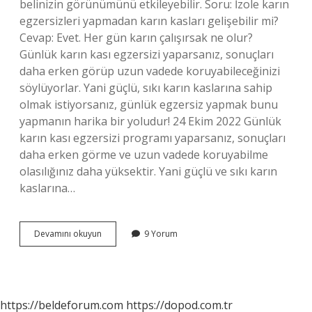
belinizin görünümünü etkileyebilir. Soru: İzole karın
egzersizleri yapmadan karın kasları gelişebilir mi?
Cevap: Evet. Her gün karın çalışırsak ne olur?
Günlük karın kası egzersizi yaparsanız, sonuçları
daha erken görüp uzun vadede koruyabileceğinizi
söylüyorlar. Yani güçlü, sıkı karın kaslarına sahip
olmak istiyorsanız, günlük egzersiz yapmak bunu
yapmanın harika bir yoludur! 24 Ekim 2022 Günlük
karın kası egzersizi programı yaparsanız, sonuçları
daha erken görme ve uzun vadede koruyabilme
olasılığınız daha yüksektir. Yani güçlü ve sıkı karın
kaslarına…
Karın
Devamını okuyun
9 Yorum
Kası
Çalışmak
Beli
Inceltir
Mi
https://beldeforum.com
https://dopod.com.tr