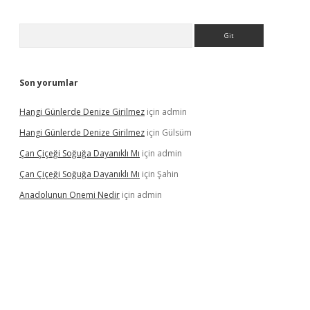
Arama
Son yorumlar
Hangi Günlerde Denize Girilmez
için
admin
Hangi Günlerde Denize Girilmez
için
Gülsüm
Çan Çiçeği Soğuğa Dayanıklı Mı
için
admin
Çan Çiçeği Soğuğa Dayanıklı Mı
için
Şahin
Anadolunun Onemi Nedir
için
admin
riş