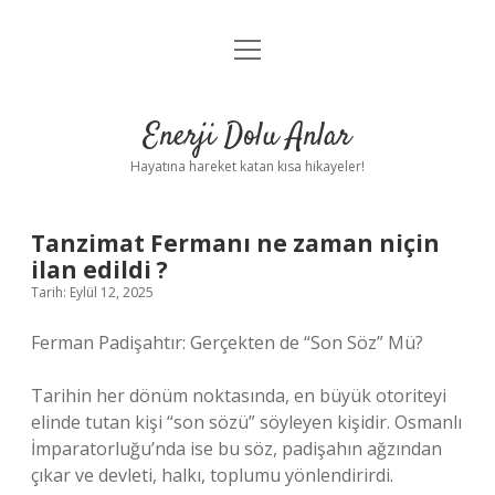
menüyü
Anasayfa
aç
Gizlilik Politikası
Enerji Dolu Anlar
Yasal Uyarı
Hayatına hareket katan kısa hikayeler!
Hakkımızda
Tanzimat Fermanı ne zaman niçin
ilan edildi ?
Tarih: Eylül 12, 2025
Ferman Padişahtır: Gerçekten de “Son Söz” Mü?
Tarihin her dönüm noktasında, en büyük otoriteyi
elinde tutan kişi “son sözü” söyleyen kişidir. Osmanlı
İmparatorluğu’nda ise bu söz, padişahın ağzından
çıkar ve devleti, halkı, toplumu yönlendirirdi.