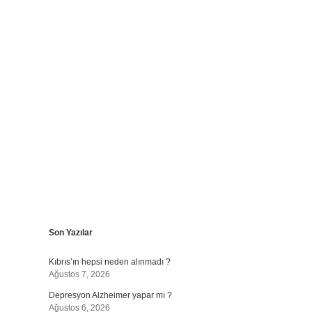
Sidebar
Son Yazılar
betexper g
Kıbrıs’ın hepsi neden alınmadı ?
Ağustos 7, 2026
Depresyon Alzheimer yapar mı ?
Ağustos 6, 2026