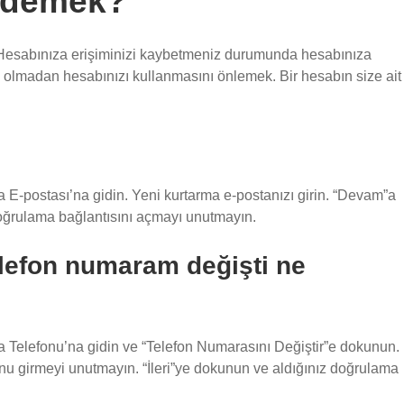
ne demek?
iriz: Hesabınıza erişiminizi kaybetmeniz durumunda
 birinin izniniz olmadan hesabınızı kullanmasını önlemek. Bi
lmak.
a E-postası’na gidin. Yeni kurtarma e-postanızı girin.
nderilecek doğrulama bağlantısını açmayı unutmayın.
telefon numaram değişti ne
ma Telefonu’na gidin ve “Telefon Numarasını Değiştir”e
ru ülke kodunu girmeyi unutmayın. “İleri”ye dokunun ve