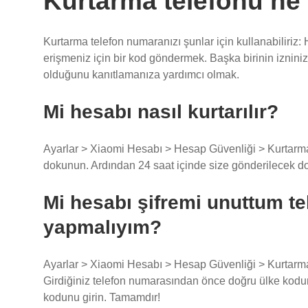
Kurtarma telefonu 
Kurtarma telefon numaranızı şunlar için kullanabil
hesabınıza erişmeniz için bir kod göndermek. Başka
hesabın size ait olduğunu kanıtlamanıza yardımcı o
Mi hesabı nasıl kurtarılır?
Ayarlar > Xiaomi Hesabı > Hesap Güvenliği > Kurtarm
“Devam”a dokunun. Ardından 24 saat içinde size gö
Mi hesabı şifremi unuttum 
yapmalıyım?
Ayarlar > Xiaomi Hesabı > Hesap Güvenliği > Kurtar
dokunun. Girdiğiniz telefon numarasından önce doğ
aldığınız doğrulama kodunu girin. Tamamdır!