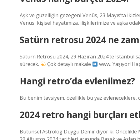
Aşk ve güzelliğin gezegeni Venüs, 23 Mayıs’ta İkiz
Venüs, kişisel hayatımıza, ilişkilerimize ve aşka oda
Satürn retrosu 2024 ne za
Satürn Retrosu 2024, 29 Haziran 2024’te İstanbul saa
sürecek.
Çok detaylı makale
www. Yaşıyor! Ha
Hangi retro’da evlenilmez?
Bu benim tavsiyem, özellikle bu yaz evleneceklere, 
2024 retro hangi burçları et
Bütünsel Astrolog Duygu Demir diyor ki: Öncelikle M
29 Ağustos 2024 tarihleri ​​arasında Başak ve Asla