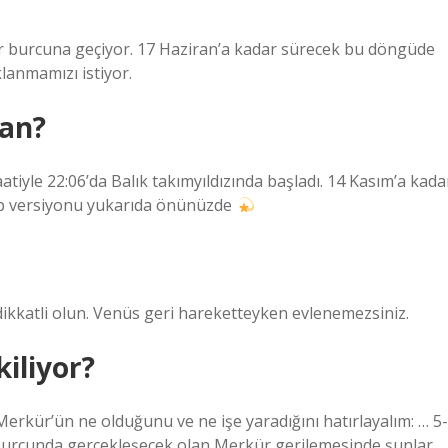
ler burcuna geçiyor. 17 Haziran’a kadar sürecek bu döngüde
klanmamızı istiyor.
man?
tiyle 22:06’da Balık takımyıldızında başladı. 14 Kasım’a kada
p versiyonu yukarıda önünüzde
dikkatli olun. Venüs geri hareketteyken evlenemezsiniz.
kiliyor?
erkür’ün ne olduğunu ve ne işe yaradığını hatırlayalım: … 5-
n burcunda gerçekleşecek olan Merkür gerilemesinde şunlar