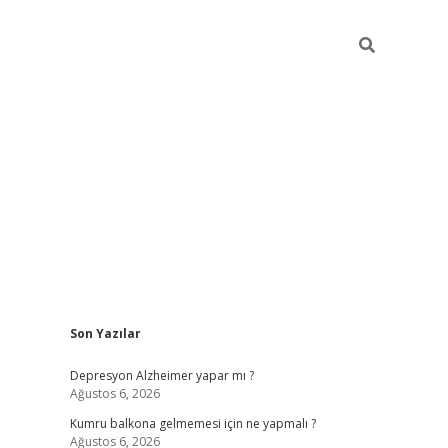
Sidebar
Son Yazılar
betexper giriş
Depresyon Alzheimer yapar mı ?
Ağustos 6, 2026
Kumru balkona gelmemesi için ne yapmalı ?
Ağustos 6, 2026