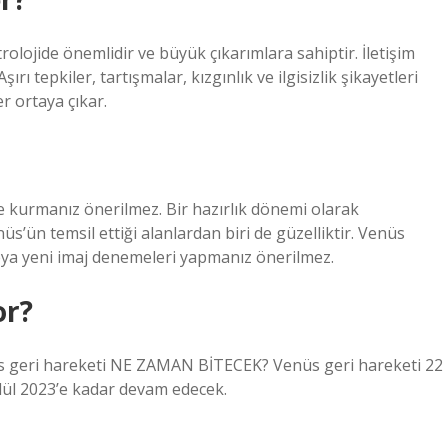
olojide önemlidir ve büyük çıkarımlara sahiptir. İletişim
rı tepkiler, tartışmalar, kızgınlık ve ilgisizlik şikayetleri
er ortaya çıkar.
e kurmanız önerilmez. Bir hazırlık dönemi olarak
üs’ün temsil ettiği alanlardan biri de güzelliktir. Venüs
veya yeni imaj denemeleri yapmanız önerilmez.
or?
nüs geri hareketi NE ZAMAN BİTECEK? Venüs geri hareketi 22
ül 2023’e kadar devam edecek.