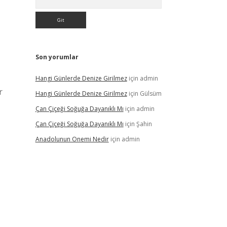
Son yorumlar
Hangi Günlerde Denize Girilmez
için
admin
r
Hangi Günlerde Denize Girilmez
için
Gülsüm
Çan Çiçeği Soğuğa Dayanıklı Mı
için
admin
Çan Çiçeği Soğuğa Dayanıklı Mı
için
Şahin
Anadolunun Onemi Nedir
için
admin