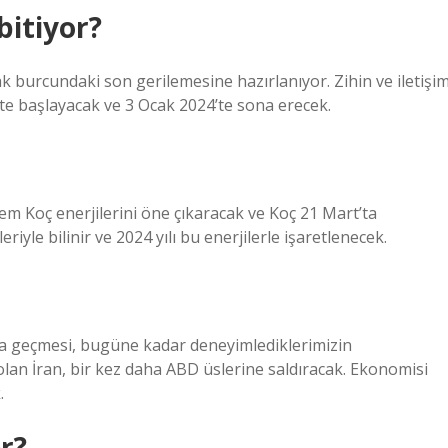
bitiyor?
k burcundaki son gerilemesine hazırlanıyor. Zihin ve iletişi
te başlayacak ve 3 Ocak 2024’te sona erecek.
em Koç enerjilerini öne çıkaracak ve Koç 21 Mart’ta
leriyle bilinir ve 2024 yılı bu enerjilerle işaretlenecek.
na geçmesi, bugüne kadar deneyimlediklerimizin
olan İran, bir kez daha ABD üslerine saldıracak. Ekonomisi
.
r?