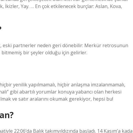
, İkizler, Yay. … En çok etkilenecek burçlar: Aslan, Kova,
?
r, eski partnerler neden geri dönebilir: Merkür retrosunun
 bitmemiş bir şeyler olduğu için gelirler.
içbir yenilik yapılmamalı, hiçbir anlaşma imzalanmamalı,
malı” gibi abartılı yorumlar konuya yabancı olan herkesi
mak ve satır aralarını okumak gerekiyor, hepsi bu!
man?
tiyle 22:06’da Balık takımyıldızında başladı. 14 Kasım’a kada